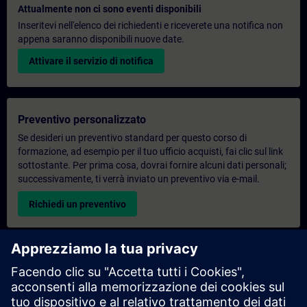
Attualmente non ci sono eventi disponibili
Inseritevi nell'elenco dei richiedenti e riceverete una notifica non
appena saranno disponibili nuove date.
Attivare il servizio di notifica
Preventivo personalizzato
Se desideri un preventivo standard per questo corso di
formazione, ad esempio per il tuo ufficio acquisti, fai clic sul link
sottostante. Per prima cosa, dovrai fornire alcuni dati personali;
successivamente, ti verrà inviato un preventivo via e-mail.
Richiedi un preventivo
Richiesta di informazioni su corsi di formazione
esclusivi
Compila il modulo di richiesta sottostante se hai bisogno di un