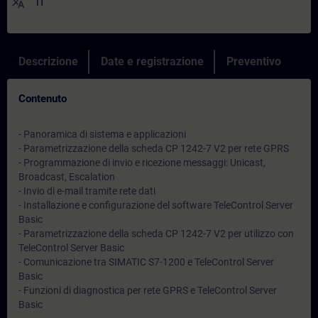
translate
IT
Descrizione
Date e registrazione
Preventivo
Contenuto
- Panoramica di sistema e applicazioni
- Parametrizzazione della scheda CP 1242-7 V2 per rete GPRS
- Programmazione di invio e ricezione messaggi: Unicast,
Broadcast, Escalation
- Invio di e-mail tramite rete dati
- Installazione e configurazione del software TeleControl Server
Basic
- Parametrizzazione della scheda CP 1242-7 V2 per utilizzo con
TeleControl Server Basic
- Comunicazione tra SIMATIC S7-1200 e TeleControl Server
Basic
- Funzioni di diagnostica per rete GPRS e TeleControl Server
Basic