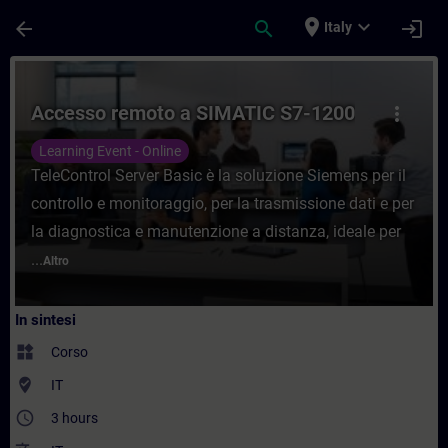
Passa al contenuto principale
Pagina caricata
place
expand_more
arrow_back
search
login
Italy
Corso - Accesso remoto a SIMATIC S7-1200
Accesso remoto a SIMATIC S7-1200
more_vert
Learning Event - Online
TeleControl Server Basic è la soluzione Siemens per il
controllo e monitoraggio, per la trasmissione dati e per
la diagnostica e manutenzione a distanza, ideale per
...
Altro
In sintesi
widgets
Corso
where_to_vote
IT
access_time
3 hours