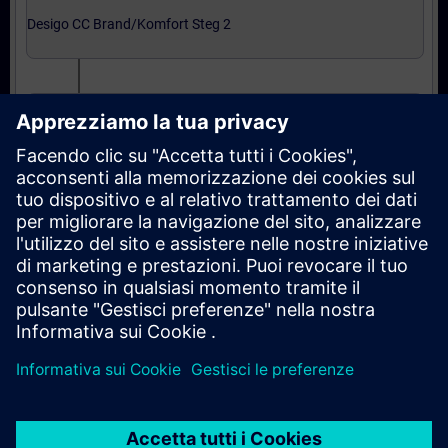
Desigo CC Brand/Komfort Steg 2
Grundkurs i Integrering
Expertnivå: kurser
Integration till Desigo CC