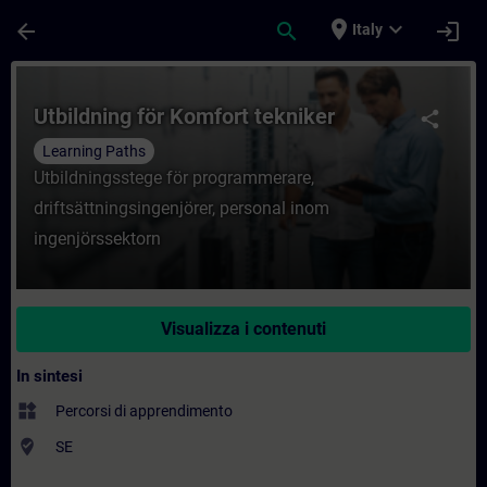
Passa al contenuto principale
Pagina caricata
place
expand_more
arrow_back
search
login
Italy
Corso - Utbildning för Komfort tekniker -
Utbildning för Komfort tekniker
share
Learning Paths
Utbildningsstege för programmerare,
driftsättningsingenjörer, personal inom
ingenjörssektorn
Visualizza i contenuti
In sintesi
widgets
Percorsi di apprendimento
where_to_vote
SE