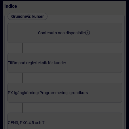
Indice
Grundnivå: kurser
error_outline
Contenuto non disponibile
Tillämpad reglerteknik för kunder
PX Igångkörning/Programmering, grundkurs
GEN3, PXC 4,5 och 7