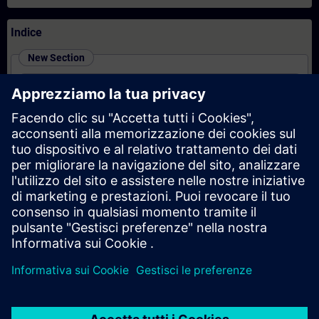
Indice
New Section
SIMATIC Programming 1 in TIA Portal (Online
Training)
New Section
SIMATIC - Motion Control im TIA Portal (Präsenz-
Training)