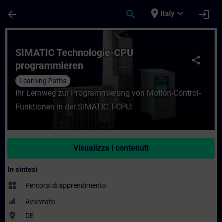
Passa al contenuto principale
Pagina caricata
place
expand_more
arrow_back
search
login
Italy
Corso - SIMATIC Technologie-CPU program
SIMATIC Technologie-CPU
share
programmieren
Learning Paths
Ihr Lernweg zur Programmierung von Motion-Control-
Funktionen in der SIMATIC T-CPU:
Visualizza i contenuti
In sintesi
widgets
Percorsi di apprendimento
Avanzato
where_to_vote
DE