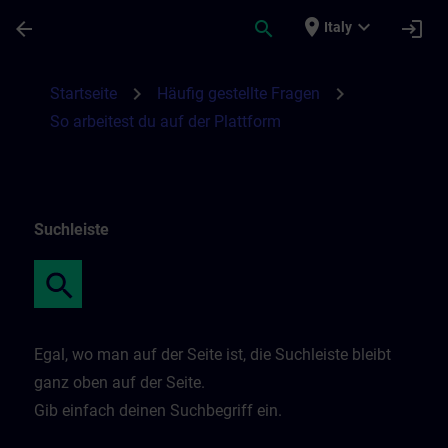
Skip To Main Content
Page Loaded
place
expand_more
arrow_back
search
login
Italy
So arbeitest du auf der Plattform | SITRAI
chevron_right
chevron_right
Startseite
Häufig gestellte Fragen
So arbeitest du auf der Plattform
Suchleiste
Egal, wo man auf der Seite ist, die Suchleiste bleibt
ganz oben auf der Seite.
Gib einfach deinen Suchbegriff ein.