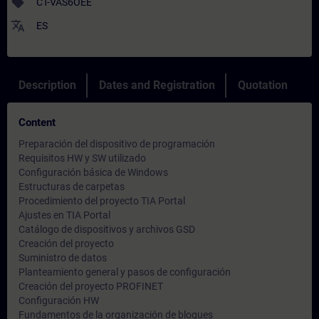
sell
CT-VAS6OEE
translate
ES
Description
Dates and Registration
Quotation
Content
Preparación del dispositivo de programación
Requisitos HW y SW utilizado
Configuración básica de Windows
Estructuras de carpetas
Procedimiento del proyecto TIA Portal
Ajustes en TIA Portal
Catálogo de dispositivos y archivos GSD
Creación del proyecto
Suministro de datos
Planteamiento general y pasos de configuración
Creación del proyecto PROFINET
Configuración HW
Fundamentos de la organización de bloques