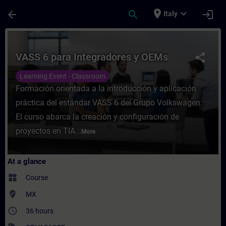
Skip To Main Content
Page Loaded
place
expand_more
arrow_back
search
login
Italy
Course - VASS 6 para Integradores y OEMs 
VASS 6 para Integradores y OEMs
share
Learning Event - Classroom
Formación orientada a la introducción y aplicación
práctica del estándar VASS 6 del Grupo Volkswagen.
El curso abarca la creación y configuración de
proyectos en TIA...
More
At a glance
widgets
Course
where_to_vote
MX
access_time
36 hours