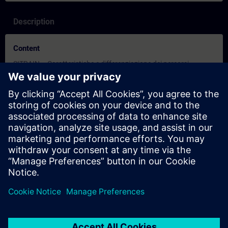
Description
Content
SITRAIN – Caratteristiche e differenziazione dei percorsi
formativi