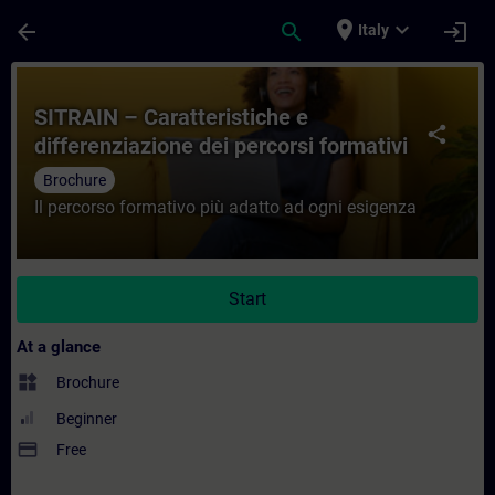
Skip To Main Content
Page Loaded
place
expand_more
arrow_back
search
login
Italy
Course - SITRAIN – Caratteristiche e diffe
SITRAIN – Caratteristiche e
share
differenziazione dei percorsi formativi
Brochure
Il percorso formativo più adatto ad ogni esigenza
Start
At a glance
widgets
Brochure
Beginner
payment
Free