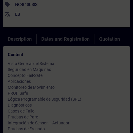
sell
NC-84SLSIS
translate
ES
Description
Dates and Registration
Quotation
Content
Vista General del Sistema
Seguridad en Máquinas
Concepto Fail-Safe
Aplicaciones
Monitoreo de Movimiento
PROFISafe
Lógica Programable de Seguridad (SPL)
Diagnósticos
Casos de Fallo
Pruebas de Paro
Integración de Sensor – Actuador
Pruebas de Frenado