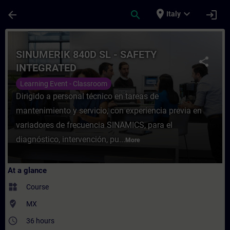
Skip To Main Content
Page Loaded
place
expand_more
arrow_back
search
login
Italy
Course - SINUMERIK 840D SL - SAFETY INT
SINUMERIK 840D SL - SAFETY
share
INTEGRATED
Learning Event - Classroom
Dirigido a personal técnico en tareas de
mantenimiento y servicio, con experiencia previa en
variadores de frecuencia SINAMICS, para el
diagnóstico, intervención, pu...
More
At a glance
widgets
Course
where_to_vote
MX
access_time
36 hours