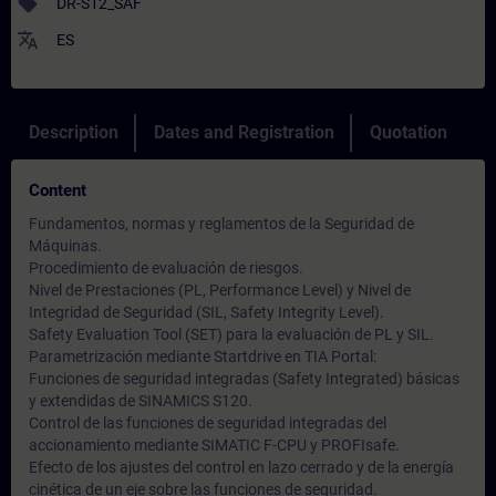
sell
DR-S12_SAF
translate
ES
Description
Dates and Registration
Quotation
Content
Fundamentos, normas y reglamentos de la Seguridad de
Máquinas.
Procedimiento de evaluación de riesgos.
Nivel de Prestaciones (PL, Performance Level) y Nivel de
Integridad de Seguridad (SIL, Safety Integrity Level).
Safety Evaluation Tool (SET) para la evaluación de PL y SIL.
Parametrización mediante Startdrive en TIA Portal:
Funciones de seguridad integradas (Safety Integrated) básicas
y extendidas de SINAMICS S120.
Control de las funciones de seguridad integradas del
accionamiento mediante SIMATIC F-CPU y PROFIsafe.
Efecto de los ajustes del control en lazo cerrado y de la energía
cinética de un eje sobre las funciones de seguridad.