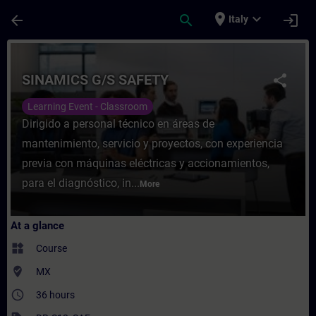
Skip To Main Content
Page Loaded
place
expand_more
arrow_back
search
login
Italy
Course - SINAMICS G/S SAFETY - Training 
SINAMICS G/S SAFETY
share
Learning Event - Classroom
Dirigido a personal técnico en áreas de
mantenimiento, servicio y proyectos, con experiencia
previa con máquinas eléctricas y accionamientos,
para el diagnóstico, in...
More
At a glance
widgets
Course
where_to_vote
MX
access_time
36 hours