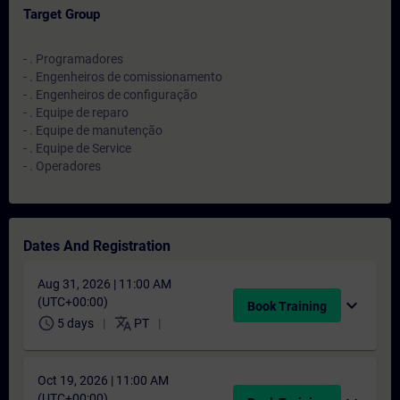
Target Group
- . Programadores
- . Engenheiros de comissionamento
- . Engenheiros de configuração
- . Equipe de reparo
- . Equipe de manutenção
- . Equipe de Service
- . Operadores
Dates And Registration
Aug 31, 2026 | 11:00 AM
(UTC+00:00)
expand_more
Book Training
schedule
translate
5 days
PT
Oct 19, 2026 | 11:00 AM
(UTC+00:00)