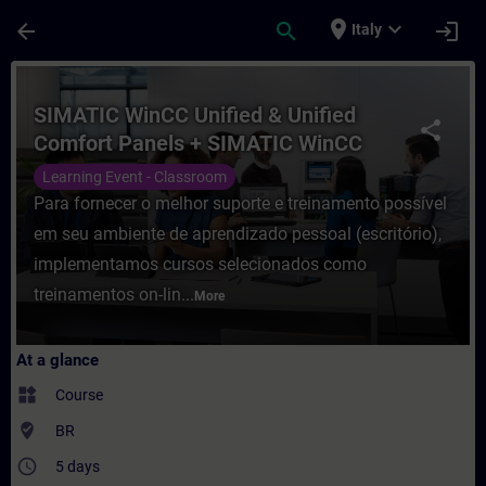
Skip To Main Content
Page Loaded
place
expand_more
arrow_back
search
login
Italy
Course - SIMATIC WinCC Unified & Unified
SIMATIC WinCC Unified & Unified
share
Comfort Panels + SIMATIC WinCC
Unified para PC-Systems
Learning Event - Classroom
Para fornecer o melhor suporte e treinamento possível
em seu ambiente de aprendizado pessoal (escritório),
implementamos cursos selecionados como
treinamentos on-lin...
More
At a glance
widgets
Course
where_to_vote
BR
access_time
5 days