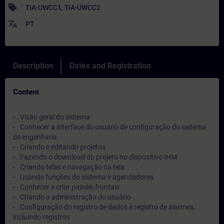
sell
TIA-UWCC1, TIA-UWCC2
translate
PT
Description
Dates and Registration
Content
- . Visão geral do sistema
- . Conhecer a interface do usuário de configuração do sistema
de engenharia
- . Criando e editando projetos
- . Fazendo o download do projeto no dispositivo IHM
- . Criando telas e navegação na tela
- . Usando funções do sistema e agendadores
- . Conhecer e criar painéis frontais
- . Criando a administração do usuário
- . Configuração do registro de dados e registro de alarmes,
incluindo registros