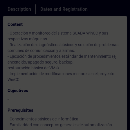
Description
Dates and Registration
Content
- Operación y monitoreo del sistema SCADA WinCC y sus
respectivas máquinas.
- Realización de diagnósticos básicos y solución de problemas
comunes de comunicación y alarmas.
- Ejecución de procedimientos estándar de mantenimiento (ej.
encendido/apagado seguro, backup,
restauración básica de VMs).
- Implementación de modificaciones menores en el proyecto
WinCC
Objectives
-
Prerequisites
- Conocimientos básicos de informática.
- Familiaridad con conceptos generales de automatización