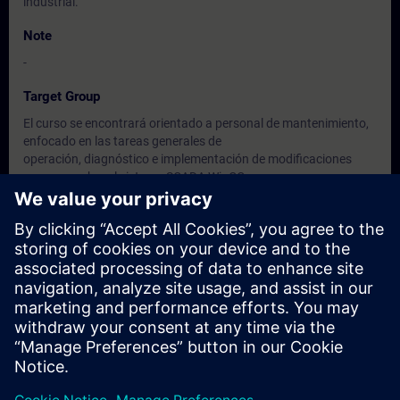
industrial.
Note
-
Target Group
El curso se encontrará orientado a personal de mantenimiento,
enfocado en las tareas generales de
operación, diagnóstico e implementación de modificaciones
menores sobre el sistema SCADA WinCC
y su infraestructura de virtualización.
Dates And Registration
Currently, no events available
Add yourself to the course request list and you will be notified
when new dates become available.
Activate notification service