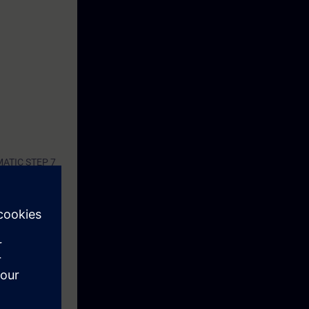
IMATIC STEP 7
ring af
ge meldinger og