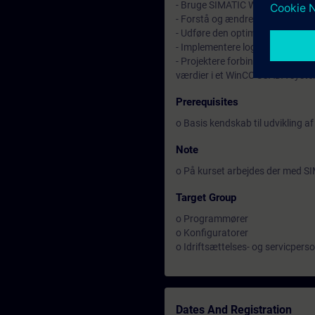
- Bruge SIMATIC WinCC V1x effek
- Forstå og ændre i SIMATIC Wi
- Udføre den optimale struktur 
- Implementere logning af meldi
- Projektere forbindelse til udva
værdier i et WinCC SCADA syst
Prerequisites
o Basis kendskab til udvikling 
Note
o På kurset arbejdes der med S
Target Group
o Programmører
o Konfiguratorer
o Idriftsættelses- og servicpers
Dates And Registration