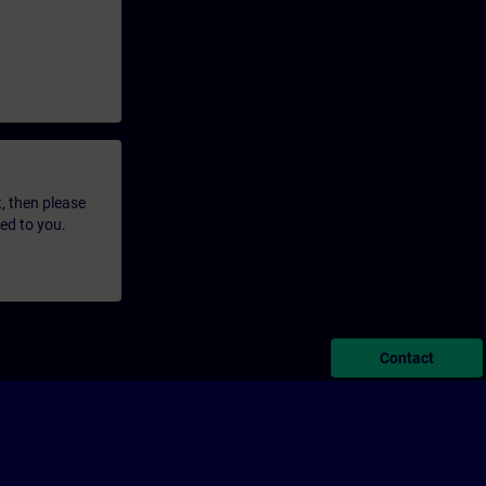
t, then please
led to you.
Contact