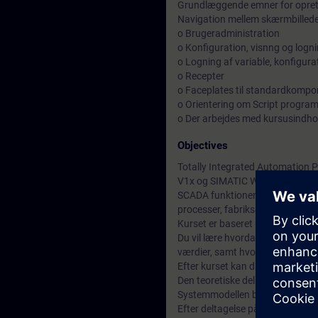
Grundlæggende emner for oprett
Navigation mellem skærmbilled
o Brugeradministration
o Konfiguration, visnng og logn
o Logning af variable, konfigura
o Recepter
o Faceplates til standardkompon
o Orientering om Script progra
o Der arbejdes med kursusindhol
Objectives
Totally Integrated Automation P
V1x og SIMATIC WinCC V1x..
SCADA funktionen (overordnet ov
processer, fabriksanlæg og mas
Kurset er baseret på mulighede
Du vil lære hvordan du opbygger
værdier, samt hvordan du kan de
Efter kurset kan du udføre din en
Den teoretiske del af kurset und
Systemmodellen består af en SIM
Efter deltagelse på kurset kan d