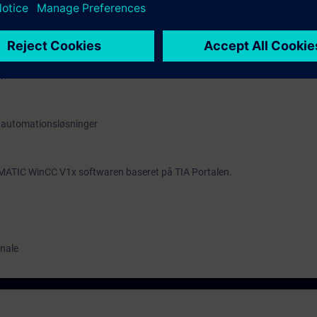
tivt på basis af "TIA Portal" platformen
nCC V1x SCADA projekter
af brugerfladen på et SCADA anlæg
nger, alarmer og procesværdier
lgte værdier I en SIMATIC S7 controller og sørge for visning og bearbejdnin
em
af automationsløsninger
IMATIC WinCC V1x softwaren baseret på TIA Portalen.
onale