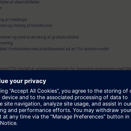
else af skærmbilleder
er
ing af meldinger
tion og visning af trendkurver
enter og central ændring af grafiske blokke
mmering
det I forbindelse med praktikøvelser på en TIA system model
ortal (TIA Portal) er arbejdsplatformen for integreret engineering med S
ervågning og dataopsamling) i WinCC er designet til overvågning og sty
kiner.
rne med WinCC SCADA i TIA Portalen.
 og aktiverer det ønskede interface. Du får også vist hvordan du kan log
signe visning af de loggede værdier.
giineering mere effektivt.
erstøttes af en række praktiske øvelser på en system model.
ATIC S7 controller (PLC) og forskellige WinCC SCADA stationer.
u: