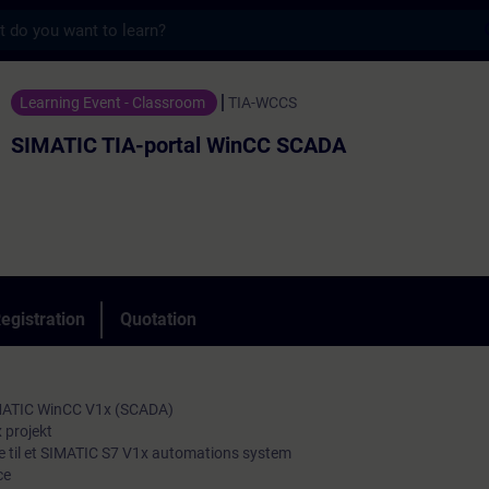
s
A-portal WinCC SCADA - Training - Trainin
Learning Event - Classroom
TIA-WCCS
SIMATIC TIA-portal WinCC SCADA
egistration
Quotation
SIMATIC WinCC V1x (SCADA)
 projekt
se til et SIMATIC S7 V1x automations system
ce