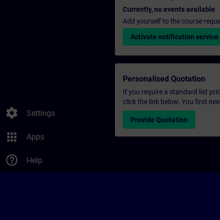
Currently, no events available
Add yourself to the course reque
Activate notification service
Personalised Quotation
If you require a standard list pr
click the link below. You first n
settings
Settings
Provide Quotation
apps
Apps
help_outline
Help