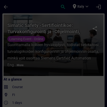
Skip To Main Content
Page Loaded
place
expand_more
arrow_back
search
login
Italy
Course - Simatic Safety -Sertifiointikoe: T
Simatic Safety -Sertifiointikoe:
share
Turvakonfigurointi ja -Ohjelmointi,
Etäkoulutus
Learning Event - Online
Suorittamalla kokeen hyväksytysti, todistat tietotaitosi
turvalogiikoiden konfiguroinnin ja ohjelmoinnin osalta,
minkä voit osoittaa Siemens Certified Automation
Eng...
More
At a glance
widgets
Course
where_to_vote
FI
access_time
1 days