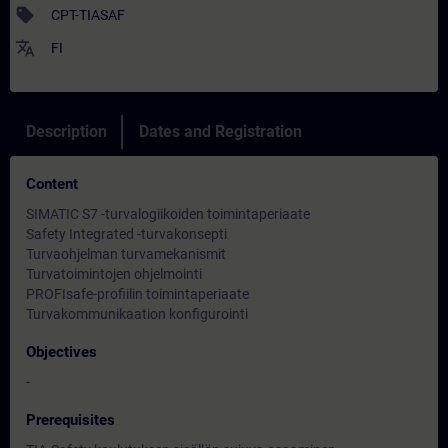
sell
CPT-TIASAF
translate
FI
Description
Dates and Registration
Content
SIMATIC S7 -turvalogiikoiden toimintaperiaate
Safety Integrated -turvakonsepti
Turvaohjelman turvamekanismit
Turvatoimintojen ohjelmointi
PROFIsafe-profiilin toimintaperiaate
Turvakommunikaation konfigurointi
Objectives
-
Prerequisites