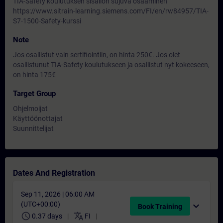
TIA-Safety koulutuksen sisällön sujuva osaaminen
https://www.sitrain-learning.siemens.com/FI/en/rw84957/TIA-
S7-1500-Safety-kurssi
Note
Jos osallistut vain sertifiointiin, on hinta 250€. Jos olet
osallistunut TIA-Safety koulutukseen ja osallistut nyt kokeeseen,
on hinta 175€
Target Group
Ohjelmoijat
Käyttöönottajat
Suunnittelijat
Dates And Registration
Sep 11, 2026 | 06:00 AM
(UTC+00:00)
expand_more
Book Training
schedule
translate
0.37 days
FI