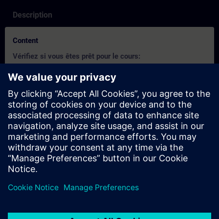
Description
Content
Vérifiez si vous êtes prêt pour le cours:
Ce test vous permet de savoir si vous avez les connaissances de
base requises.
Le test se compose de
20 questions.
Il
n'y a pas de limite de temps.
Si vous répondez
correctement à plus de 70%
des
questions, vous êtes prêt pour le cours.
Si vous obtenez
moins de 70%
, nous vous conseillns alor
de participer au cours
SIMATIC S7 Programmation 2
afin
d'approfondir vos connaissances de base.