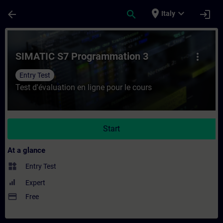
Skip To Main Content
Page Loaded
place
expand_more
arrow_back
search
login
Italy
Course - SIMATIC S7 Programmation 3 - Tr
SIMATIC S7 Programmation 3
more_vert
Entry Test
Test d'évaluation en ligne pour le cours
Start
At a glance
widgets
Entry Test
Expert
payment
Free