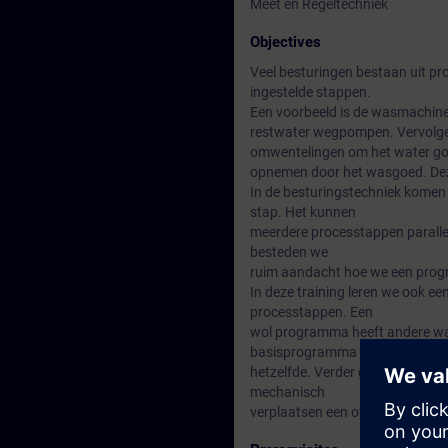
Meet en Regeltechniek
Objectives
Veel besturingen bestaan uit pr
ingestelde stappen.
Een voorbeeld is de wasmachine 
restwater wegpompen. Vervolgens
omwentelingen om het water goe
opnemen door het wasgoed. Deze
In de besturingstechniek komen 
stap. Het kunnen
meerdere processtappen parallel
besteden we
ruim aandacht hoe we een progr
In deze training leren we ook e
processtappen. Een
wol programma heeft andere wa
basisprogramma blijft
hetzelfde. Verder gaan we een s
mechanisch
verplaatsen een overshoot te ve