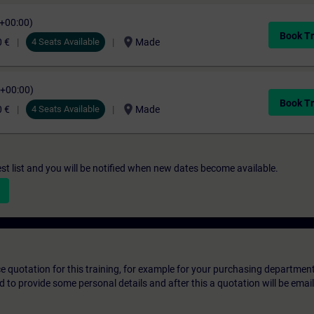
C+00:00)
Book Tr
location_on
0 €
4 Seats Available
Made
C+00:00)
Book Tr
location_on
0 €
4 Seats Available
Made
st list and you will be notified when new dates become available.
ice quotation for this training, for example for your purchasing departmen
eed to provide some personal details and after this a quotation will be emai