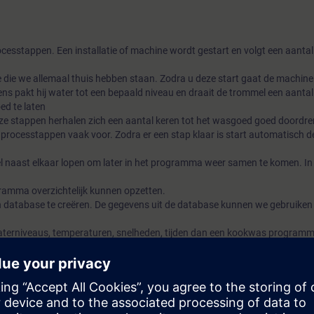
ocesstappen. Een installatie of machine wordt gestart en volgt een aantal
die we allemaal thuis hebben staan. Zodra u deze start gaat de machine 
 pakt hij water tot een bepaald niveau en draait de trommel een aantal
d te laten
 stappen herhalen zich een aantal keren tot het wasgoed goed doordren
processtappen vaak voor. Zodra er een stap klaar is start automatisch d
 naast elkaar lopen om later in het programma weer samen te komen. In 
amma overzichtelijk kunnen opzetten.
en database te creëren. De gegevens uit de database kunnen we gebruiken
terniveaus, temperaturen, snelheden, tijden dan een kookwas programm
tukje meet en regeltechniek toepassen. Dit gebruiken we om bij verwarme
rmijden.