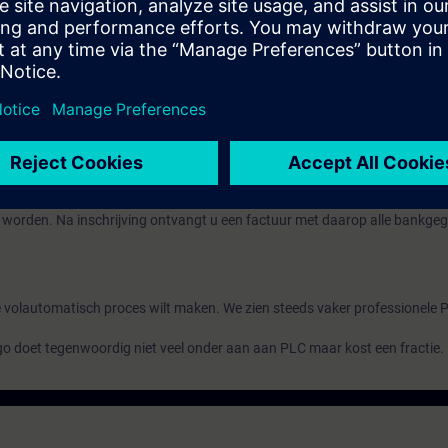
 of voldoende aantoonbare ervaring.
beschikt over een groot aantal praktijkgerichte opdrachten zodat u de le
.
personen waardoor u veel persoonlijke aandacht krijgt.
e en lunch.
 worden. Na inschrijving ontvangt u een factuur met daarop alle bankge
volautomatisch proces wilt maken. We zien steeds vaker professionele 
o doet tegenwoordig niet veel onder aan aan PLC maar kost een fractie.