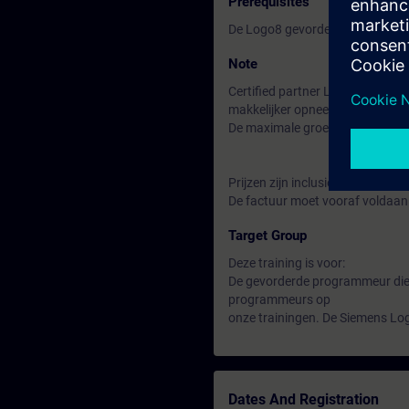
Prerequisites
De Logo8 gevorderden opleiding
Note
Certified partner Logo8 in Made 
makkelijker opneemt en begrijpt
De maximale groepsgrootte is 4 
Prijzen zijn inclusief koffie / the
De factuur moet vooraf voldaan
Target Group
Deze training is voor:
De gevorderde programmeur die 
programmeurs op
onze trainingen. De Siemens Log
Dates And Registration