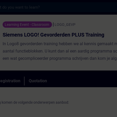
s
GO! Gevorderden PLUS Training - Training 
Learning Event - Classroom
LOGO_GEVP
Siemens LOGO! Gevorderden PLUS Training
In Logo8 gevorderden training hebben we al kennis gemaakt 
aantal functieblokken. U kunt dan al een aardig programma sch
een wat gecompliceerder programma schrijven dan kom je alg
in processtappen.Als je met functieblokken werkt raak je al g
overzicht kwijt. Hoekun je nu een programma opzetten zonder 
grote spaghettiaan functieblokken wordt. Door gebruik te ma
egistration
Quotation
databases kun jehet programma vaak vereenvoudigen waardo
meer overzicht krijgt. Logo8 heeft hier een eigen systeem voor
ng komen de volgende onderwerpen aanbod: