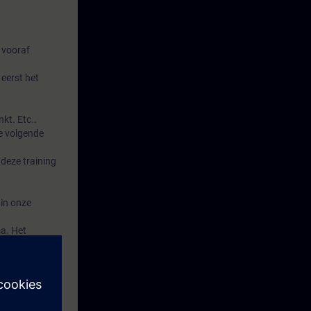
 vooraf
eerst het
kt. Etc..
e volgende
deze training
 in onze
a. Het
n, koelen en