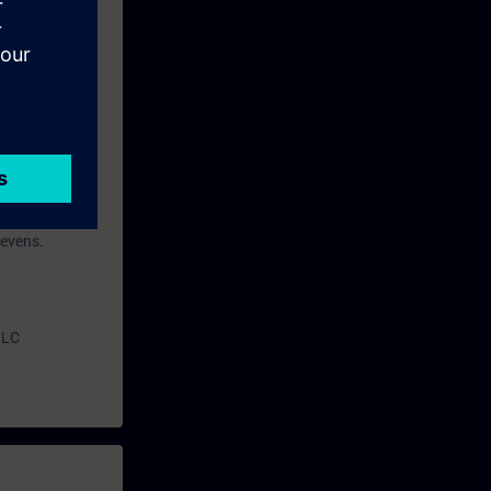
erstof
gevens.
PLC