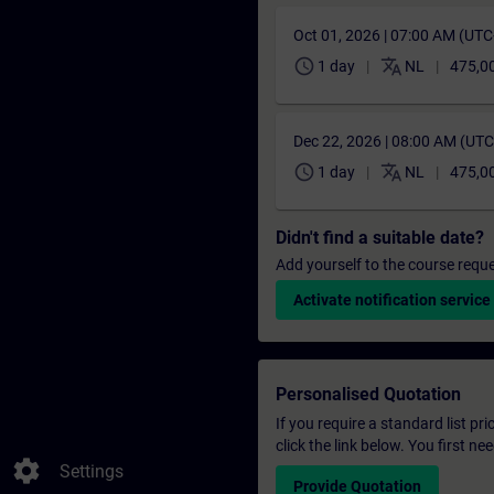
Oct 01, 2026 | 07:00 AM (UT
schedule
translate
1 day
NL
475,0
Dec 22, 2026 | 08:00 AM (UT
schedule
translate
1 day
NL
475,0
Didn't find a suitable date?
Add yourself to the course reque
Activate notification service
Personalised Quotation
If you require a standard list pr
click the link below. You first n
settings
Settings
Provide Quotation