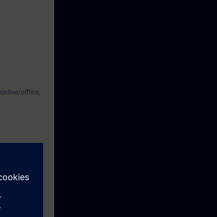
online/offline,
ti del sistema
iagnostici