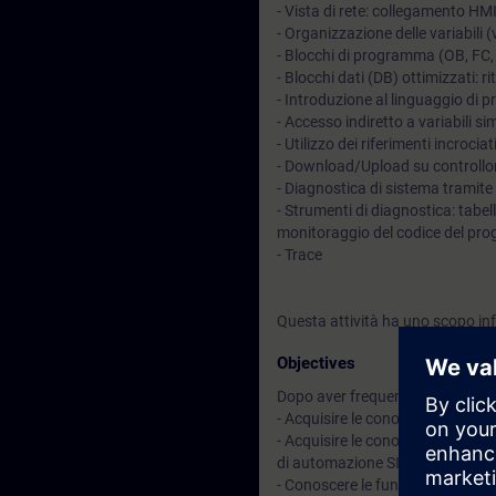
- Vista di rete: collegamento HM
- Organizzazione delle variabili (
- Blocchi di programma (OB, FC, F
- Blocchi dati (DB) ottimizzati: r
- Introduzione al linguaggio d
- Accesso indiretto a variabili si
- Utilizzo dei riferimenti incrociat
- Download/Upload su controllo
- Diagnostica di sistema tramit
- Strumenti di diagnostica: tabell
monitoraggio del codice del pr
- Trace
Questa attività ha uno scopo inf
Objectives
Dopo aver frequentato il corso sa
- Acquisire le conoscenze sulle p
- Acquisire le conoscenze sugli
di automazione SIMATIC S7-150
- Conoscere le funzionalità dell’