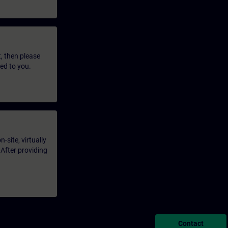
t, then please
led to you.
-site, virtually
 After providing
Contact