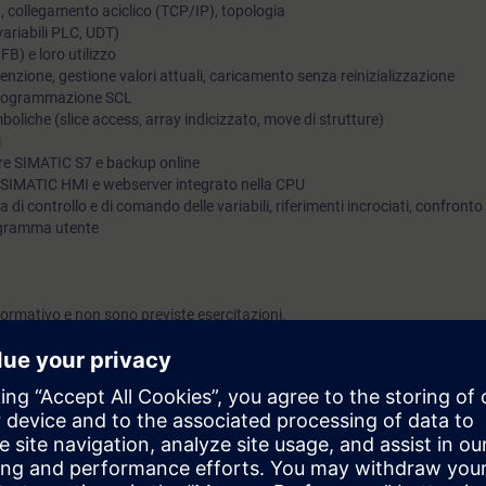
I, collegamento aciclico (TCP/IP), topologia
variabili PLC, UDT)
B) e loro utilizzo
itenzione, gestione valori attuali, caricamento senza reinizializzazione
i programmazione SCL
mboliche (slice access, array indicizzato, move di strutture)
i
re SIMATIC S7 e backup online
e SIMATIC HMI e webserver integrato nella CPU
a di controllo e di comando delle variabili, riferimenti incrociati, confronto 
ogramma utente
ormativo e non sono previste esercitazioni.
rai in grado di:
otenzialità della piattaforma di sviluppo TIA Portal
 strumenti necessari per la progettazione e programmazione dei componen
0 con TIA Portal
ambiente quali: gestione delle variabili con accesso simbolico, strumenti d