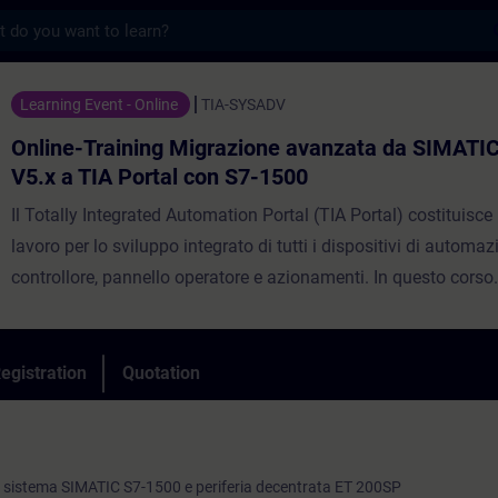
s
ning Migrazione avanzata da SIMATIC STEP 
Learning Event - Online
TIA-SYSADV
Online-Training Migrazione avanzata da SIMATI
V5.x a TIA Portal con S7-1500
Il Totally Integrated Automation Portal (TIA Portal) costituisce
lavoro per lo sviluppo integrato di tutti i dispositivi di automaz
controllore, pannello operatore e azionamenti. In questo corso
comprenderai le novità introdotte con i controllori SIMATIC S7
funzionalità avanzate per la programmazione e la diagnostica
SIMATIC che TIA Portal mette a disposizione. Acquisirai così l
egistration
Quotation
sfruttare il pieno potenziale che TIA Portal mette a disposizion
di automazione SIMATIC S7-1200/1500 e i sistemi di controllo
monitoraggio SIMATIC WinCC Comfort/Advanced.
n sistema SIMATIC S7-1500 e periferia decentrata ET 200SP