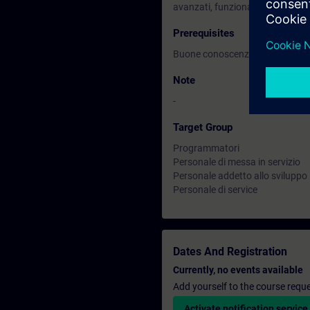
avanzati, funzionalità di sistema
Prerequisites
Buone conoscenze di tecniche e 
Note
-
Target Group
Programmatori
Personale di messa in servizio
Personale addetto allo sviluppo
Personale di service
Dates And Registration
Currently, no events available
Add yourself to the course reque
Activate notification service