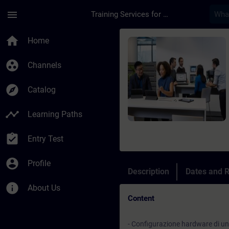
Skip To Main Content
Page Loaded
menu
Training Services for Digital Industries
Course - Online-Trai
home
Home
group_work
Channels
explore
Catalog
timeline
Learning Paths
assignment_turned_in
Entry Test
account_circle
Profile
Description
Dates and R
info
About Us
Content
- Configurazione hardware di u