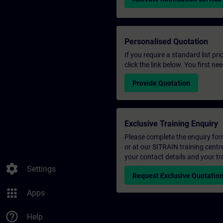
Personalised Quotation
If you require a standard list pr
click the link below. You first n
Provide Quotation
Exclusive Training Enquiry
Please complete the enquiry form 
or at our SITRAIN training centr
your contact details and your tr
settings
Settings
Request Exclusive Quotatio
apps
Apps
help_outline
Help