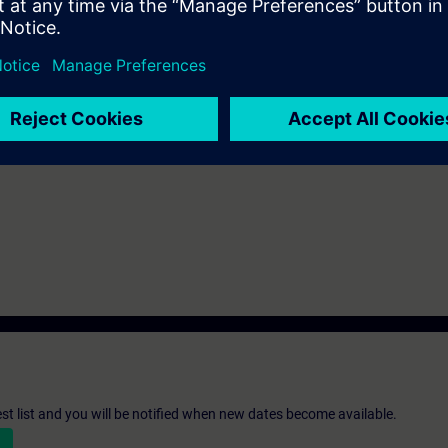
.
problematiche su sistemi di automazione SIMATIC S7-300/400 o di altri 
st list and you will be notified when new dates become available.