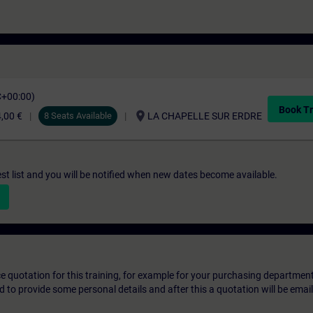
C+00:00)
Book Tr
location_on
,00 €
8 Seats Available
LA CHAPELLE SUR ERDRE
st list and you will be notified when new dates become available.
ice quotation for this training, for example for your purchasing departmen
eed to provide some personal details and after this a quotation will be emai