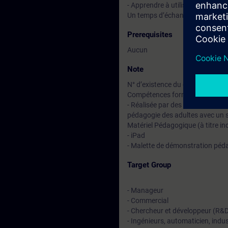
- Apprendre à utiliser Fleetmana
Un temps d’échange avec le for
Prerequisites
Aucun
Note
N° d’existence du centre de for
Compétences formateur :
- Réalisée par des experts assur
pédagogie des adultes avec un s
Matériel Pédagogique (à titre ind
- iPad
- Malette de démonstration pé
Target Group
- Manageur
- Commercial
- Chercheur et développeur (R&
- Ingénieurs, automaticien, indus