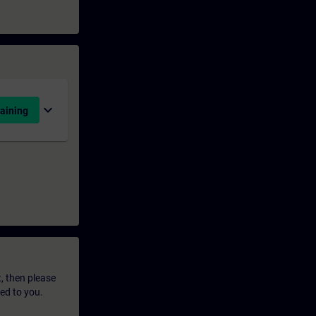
expand_more
aining
t, then please
led to you.