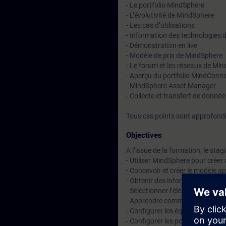
- Le portfolio MindSphere
- L’évolutivité de MindSphere
- Les cas d’utilisations
- Information des technologies d
- Démonstration en live
- Modèle de prix de MindSphere
- Le forum et les réseaux de Mi
- Aperçu du portfolio MindConnec
- MindSphere Asset Manager
- Collecte et transfert de don
Tous ces points sont approfond
Objectives
A l’issue de la formation, le stag
- Utiliser MindSphere pour créer
- Concevoir et créer le modèle ap
- Obtenir des informations perti
- Sélectionner l’élément MindCon
- Apprendre comment utiliser un
- Configurer les équipements Mi
- Configurer les points de donn