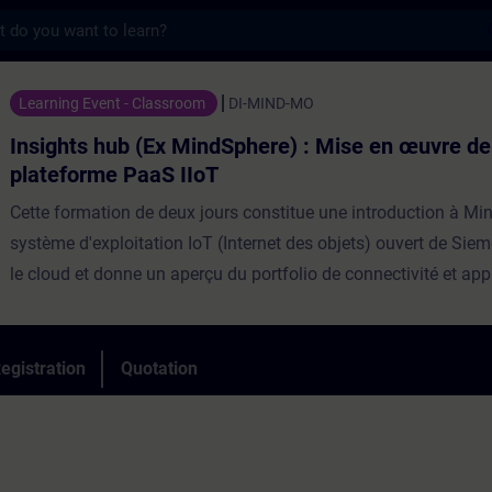
s
b (Ex MindSphere) : Mise en œuvre de la pl
Learning Event - Classroom
DI-MIND-MO
Insights hub (Ex MindSphere) : Mise en œuvre de
plateforme PaaS IIoT
Cette formation de deux jours constitue une introduction à Mi
système d'exploitation IoT (Internet des objets) ouvert de Sie
le cloud et donne un aperçu du portfolio de connectivité et app
disponible sur MindSphere.Les sujets de formation vont de l'
l'écosystème et du réseau de partenaires, en passant par la c
données physiques grâce des solutions MindConnect via l'arch
egistration
Quotation
les solutions de sécurité MindSphere, au large choix d'opportu
commerciales basées sur le cloud.Il y aura une démonstration 
la réalisation d'analyses sur une collecte de données issue de 
qu’une formation pratique, pendant laquelle, vous vous familia