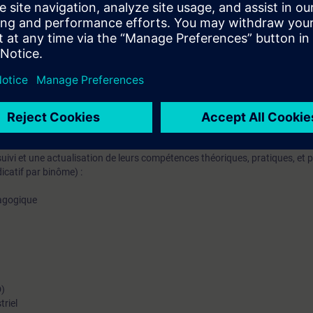
ger et Visual Flow Creator
mateur est prévu à chaque séquence.
mation SITRAIN : 11 93 00 205 93
ant au quotidien des missions techniques auprès des entreprises, formés et
uivi et une actualisation de leurs compétences théoriques, pratiques, et
icatif par binôme) :
dagogique
D)
triel