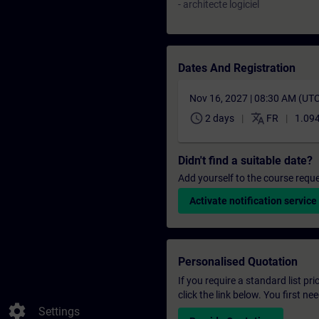
- architecte logiciel
Dates And Registration
Nov 16, 2027 | 08:30 AM (UT
schedule
translate
2 days
FR
1.094
Didn't find a suitable date?
Add yourself to the course reque
Activate notification service
Personalised Quotation
If you require a standard list pr
click the link below. You first n
settings
Settings