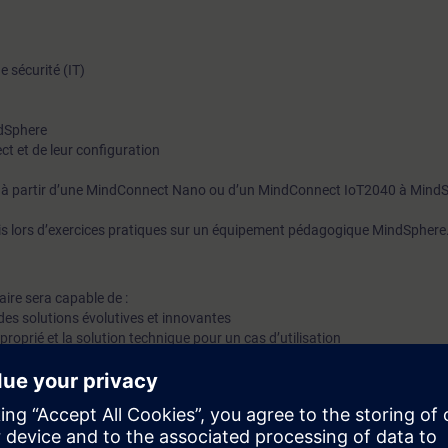
les périphériques MindConnect, leurs paramètres et leurs dom
d'application.Lorsque vous utiliserez le MindConnect IoT2040 
e sécurité (IT)
MindConnect Nano, vous utiliserez MindSphere Asset Manage
configurer une source de données et ses points de données, ai
ndSphere
collecter et envoyer des données.Répartition70% Théorie, 30%
t et de leur configuration
PratiqueParticipants max8Evaluation des acquisOuiEligible C
née à partir d’une MindConnect Nano ou d’un MindConnect IoT2040 à Mind
ⓘNonCertificationNon
is lors d’exercices pratiques sur un équipement pédagogique MindSphere
iaire sera capable de :
 des solutions évolutives et innovantes
proprié et la solution technique pour un cas d’utilisation
nentes sur les forums officiels de MindSphere
nect approprié pour un cas d’utilisation
 agent existant
ndConnect pour collecter des données et les envoyer à MindSphere
ées en utilisant les protocoles S7, ModBus TCP-RTU et OPC UA.