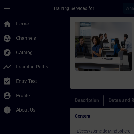
Skip To Main Content
Page Loaded
menu
Training Services for Digital Industries
Course - Insights hu
home
Home
group_work
Channels
explore
Catalog
timeline
Learning Paths
assignment_turned_in
Entry Test
account_circle
Profile
Description
Dates and R
info
About Us
Content
- L’écosystème de MindSphere