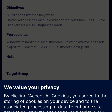
Objectives
G120 hajtás üzembe helyezése
Hajtás vezérlésének megvalósítása terepi busz nélkül és PLC-ről
Hibakeresés a G120 hajtáscsaládon
Prerequisites
Windows felhasználói alapismeretek,Frekvenciaváltós hajtások
alapszintű ismerete,SIMATIC PLC ismeret előnyt jelent.
Note
-
Target Group
Gépgyártók, rendszerintegrátorok, tervezők, üzemeltetők,
karbantartók, villamos és gépész szakemberek
Dates And Registration