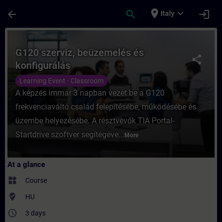
Skip To Main Content
Page Loaded
place
expand_more
arrow_back
search
login
Italy
Course - G120 szerviz, beüzemelés és konf
G120 szerviz, beüzemelés és
share
konfigurálás
Learning Event - Classroom
A képzés immár 3 napban vezet be a G120
frekvenciaváltó család felépítésébe, működésébe és
üzembe helyezésébe. A résztvevők TIA Portal-
Startdrive szoftver segítégéve...
More
At a glance
widgets
Course
where_to_vote
HU
access_time
3 days