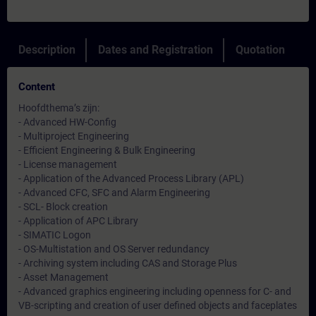
Description
Dates and Registration
Quotation
Content
Hoofdthema’s zijn:
- Advanced HW-Config
- Multiproject Engineering
- Efficient Engineering & Bulk Engineering
- License management
- Application of the Advanced Process Library (APL)
- Advanced CFC, SFC and Alarm Engineering
- SCL- Block creation
- Application of APC Library
- SIMATIC Logon
- OS-Multistation and OS Server redundancy
- Archiving system including CAS and Storage Plus
- Asset Management
- Advanced graphics engineering including openness for C- and
VB-scripting and creation of user defined objects and faceplates