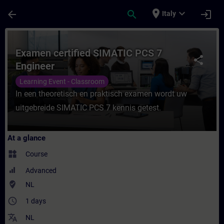
Skip To Main Content
Page Loaded
place
expand_more
arrow_back
search
login
Italy
Course - Examen certified SIMATIC PCS 7 E
Examen certified SIMATIC PCS 7
share
Engineer
Learning Event - Classroom
In een theoretisch en praktisch examen wordt uw
uitgebreide SIMATIC PCS 7 kennis getest.
At a glance
widgets
Course
Advanced
where_to_vote
NL
access_time
1 days
translate
NL