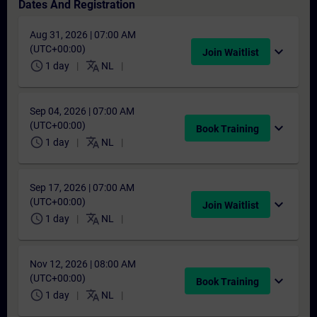
Dates And Registration
Aug 31, 2026 | 07:00 AM
(UTC+00:00)
expand_more
Join Waitlist
schedule
translate
1 day
NL
Sep 04, 2026 | 07:00 AM
(UTC+00:00)
expand_more
Book Training
schedule
translate
1 day
NL
Sep 17, 2026 | 07:00 AM
(UTC+00:00)
expand_more
Join Waitlist
schedule
translate
1 day
NL
Nov 12, 2026 | 08:00 AM
(UTC+00:00)
expand_more
Book Training
schedule
translate
1 day
NL