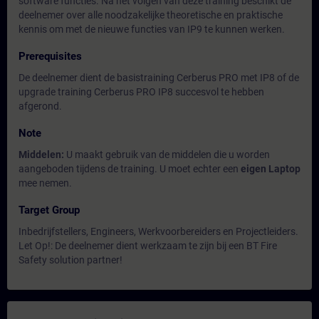
software functies. Na het volgen van deze training beschikt de
deelnemer over alle noodzakelijke theoretische en praktische
kennis om met de nieuwe functies van IP9 te kunnen werken.
Prerequisites
De deelnemer dient de basistraining Cerberus PRO met IP8 of de
upgrade training Cerberus PRO IP8 succesvol te hebben
afgerond.
Note
Middelen:
U maakt gebruik van de middelen die u worden
aangeboden tijdens de training. U moet echter een
eigen Laptop
mee nemen.
Target Group
Inbedrijfstellers, Engineers, Werkvoorbereiders en Projectleiders.
Let Op!: De deelnemer dient werkzaam te zijn bij een BT Fire
Safety solution partner!