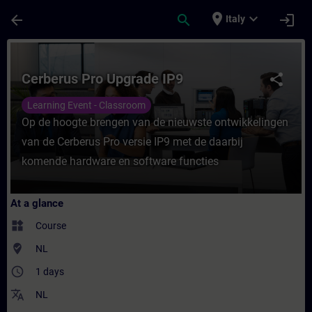
Skip To Main Content
Page Loaded
place
expand_more
arrow_back
search
login
Italy
Course - Cerberus Pro Upgrade IP9 - Train
Cerberus Pro Upgrade IP9
share
Learning Event - Classroom
Op de hoogte brengen van de nieuwste ontwikkelingen
van de Cerberus Pro versie IP9 met de daarbij
komende hardware en software functies
At a glance
widgets
Course
where_to_vote
NL
access_time
1 days
translate
NL