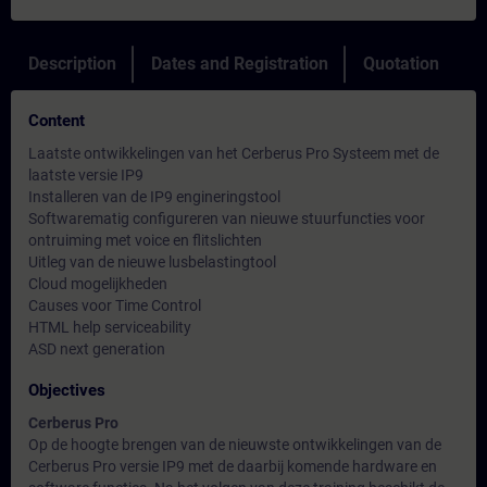
Description
Dates and Registration
Quotation
Content
Laatste ontwikkelingen van het Cerberus Pro Systeem met de
laatste versie IP9
Installeren van de IP9 engineringstool
Softwarematig configureren van nieuwe stuurfuncties voor
ontruiming met voice en flitslichten
Uitleg van de nieuwe lusbelastingtool
Cloud mogelijkheden
Causes voor Time Control
HTML help serviceability
ASD next generation
Objectives
Cerberus Pro
Op de hoogte brengen van de nieuwste ontwikkelingen van de
Cerberus Pro versie IP9 met de daarbij komende hardware en