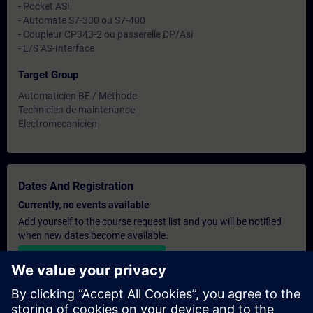
- Pocket ASi
- Automate S7-300 ou S7-400
- Coupleur CP343-2 ou passerelle DP/Asi
- E/S AS-Interface
Target Group
Automaticien BE / Méthode
Technicien de maintenance
Electromecanicien
Dates And Registration
Currently, no events available
Add yourself to the course request list and you will be notified
when new dates become available.
Activate notification service