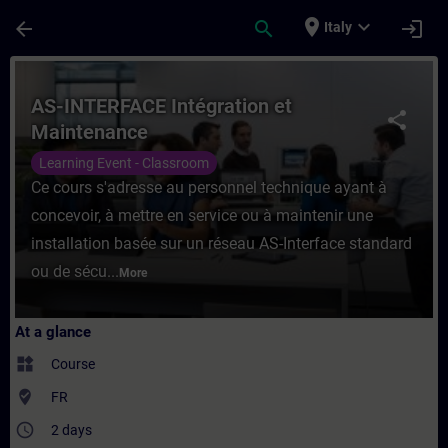
Skip To Main Content
Page Loaded
place
expand_more
arrow_back
search
login
Italy
Course - AS-INTERFACE Intégration et Main
AS-INTERFACE Intégration et
share
Maintenance
Learning Event - Classroom
Ce cours s'adresse au personnel technique ayant à
concevoir, à mettre en service ou à maintenir une
installation basée sur un réseau AS-Interface standard
ou de sécu...
More
At a glance
widgets
Course
where_to_vote
FR
access_time
2 days