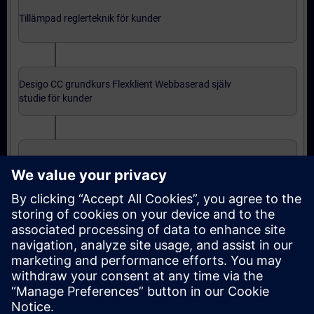
Tillämpad reglerteknik för kunder
Desigo CC grundkurs Flexklient Webbaserad själv
studie för kunder
Desigo CC grundkurs installerad klient för kunder
Avancerad nivå: kurser
Desigo CC fortsättningskurs installerad klient för
kunder