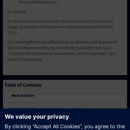
Komponententausch
Ihr Vorteil:
In diesem Lernweg erwerben Sie praxisnahes Know-how im
Umgang mit dem fehlersicheren Antriebssystem SINAMICS
S210.
Für weitergehende Qualifikationen zu Normen und Standards
der Maschinenverordnung können Sie zusätzlich den Kurs
“Funktionale Sicherheit im Maschinen- und Anlagenbau” (ST-
FASAFN) besuchen.
Table of Contents
New Section
SINAMICS S210 - Inbetriebnahme und Service
(Präsenz-Training)