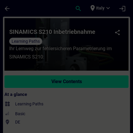
Skip To Main Content
Page Loaded
place
expand_more
arrow_back
search
login
Italy
Course - SINAMICS S210 Inbetriebnahme - 
SINAMICS S210 Inbetriebnahme
share
Learning Paths
Ihr Lernweg zur fehlersicheren Parametrierung im
SINAMICS S210:
View Contents
At a glance
widgets
Learning Paths
Basic
where_to_vote
DE