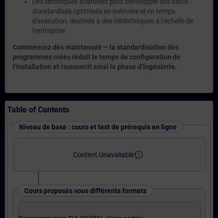
Des techniques avancées pour développer des blocs
standardisés optimisés en mémoire et en temps
d’exécution, destinés à des bibliothèques à l’échelle de
l’entreprise
Commencez dès maintenant — la standardisation des
programmes créés réduit le temps de configuration de
l’installation et raccourcit ainsi la phase d’ingénierie.
Table of Contents
Niveau de base : cours et test de prérequis en ligne
error_outline
Content Unavaliable
Cours proposés sous différents formats