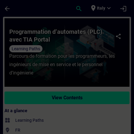
Skip To Main Content
Page Loaded
place
expand_more
arrow_back
search
login
Italy
Course - Programmation d’automates (PLC) 
Programmation d’automates (PLC)
share
avec TIA Portal
Learning Paths
Parcours de formation pour les programmeurs, les
ingénieurs de mise en service et le personnel
d’ingénierie
View Contents
At a glance
widgets
Learning Paths
where_to_vote
FR