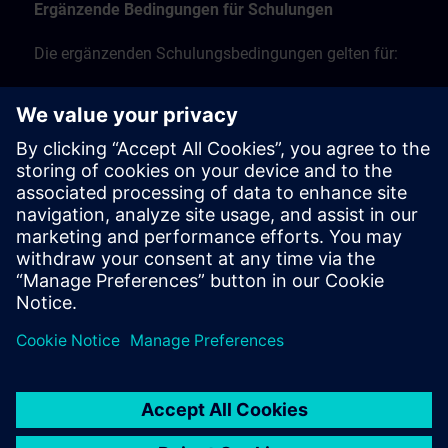
Ergänzende Bedingungen für Schulungen
Die ergänzenden Schulungsbedingungen gelten für:
Präsenzschulungen, Präsenzkurse und Schulungen
vor Ort
Live-Online-Schulungen per Fernzugriff
Workshop-Schulungen.
Finden Sie hier die ergänzenden
Schulungsbedingungen >