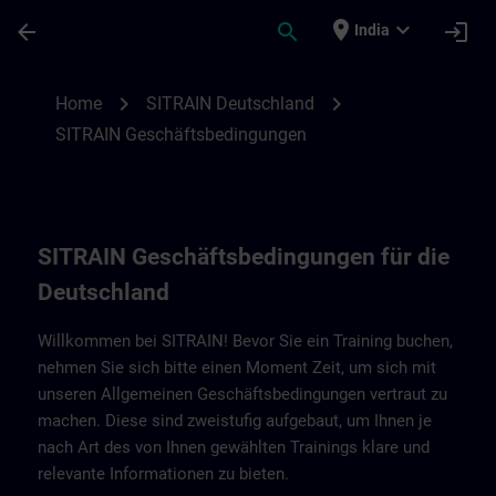
Skip To Main Content
Page Loaded
place
expand_more
arrow_back
search
login
India
SITRAIN Geschäftsbedingungen für Deuts
chevron_right
chevron_right
Home
SITRAIN Deutschland
SITRAIN Geschäftsbedingungen
SITRAIN Geschäftsbedingungen für die
Deutschland
Willkommen bei SITRAIN! Bevor Sie ein Training buchen,
nehmen Sie sich bitte einen Moment Zeit, um sich mit
unseren Allgemeinen Geschäftsbedingungen vertraut zu
machen. Diese sind zweistufig aufgebaut, um Ihnen je
nach Art des von Ihnen gewählten Trainings klare und
relevante Informationen zu bieten.