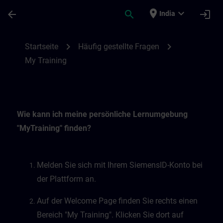
Skip To Main Content
Page Loaded
place
expand_more
arrow_back
search
login
India
My Training | SITRAIN
chevron_right
chevron_right
Startseite
Häufig gestellte Fragen
My Training
Wie kann ich meine persönliche Lernumgebung
"MyTraining" finden?
Melden Sie sich mit Ihrem SiemensID-Konto bei
der Plattform an.
Auf der Welcome Page finden Sie rechts einen
Bereich "My Training". Klicken Sie dort auf