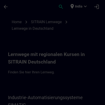
Skip To Main Content
Page Loaded
place
expand_more
arrow_back
search
login
India
Lernwege in Deutschland | SITRAIN
chevron_right
chevron_right
Home
SITRAIN Lernwege
Lernwege in Deutschland
Lernwege mit regionalen Kursen in
SITRAIN Deutschland
Finden Sie hier Ihren Lernweg.
Industrie-Automatisierungssysteme