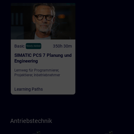
Basic
350h 30m
Newly Added
SIMATIC PCS 7 Planung und
Engineering
Lernweg für Programmierer,
Projektierer, Inbetriebnehmer
Learning Paths
Antriebstechnik