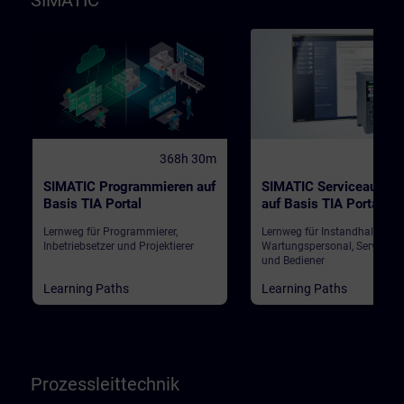
SIMATIC
368h 30m
184
SIMATIC Programmieren auf
SIMATIC Serviceausbil
Basis TIA Portal
auf Basis TIA Portal
Lernweg für Programmierer,
Lernweg für Instandhalter,
Inbetriebsetzer und Projektierer
Wartungspersonal, Servicepe
und Bediener
Learning Paths
Learning Paths
Prozessleittechnik