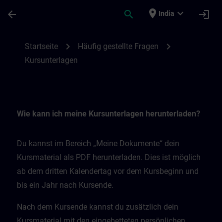
Skip To Main Content
Page Loaded
place
expand_more
arrow_back
search
login
India
Kursunterlagen | SITRAIN
chevron_right
chevron_right
Startseite
Häufig gestellte Fragen
Kursunterlagen
Wie kann ich meine Kursunterlagen herunterladen?
Du kannst im Bereich „Meine Dokumente“ dein
Kursmaterial als PDF herunterladen. Dies ist möglich
ab dem dritten Kalendertag vor dem Kursbeginn und
bis ein Jahr nach Kursende.
Nach dem Kursende kannst du zusätzlich dein
Kursmaterial mit den eingebetteten persönlichen