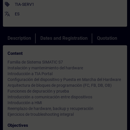
sell
TIA-SERV1
translate
ES
Description
Dates and Registration
Quotation
Content
Familia de Sistema SIMATIC S7
Instalación y mantenimiento del hardware
Introducción a TIA Portal
Configuración del dispositivo y Puesta en Marcha del Hardware
Arquitectura de bloques de programación (FC, FB, DB, OB)
Funciones de depuración y prueba
Introducción a comunicación entre dispositivos
Introducción a HMI
Reemplazo de hardware, backup y recuperación
Ejercicios de troubleshooting integral
Objectives