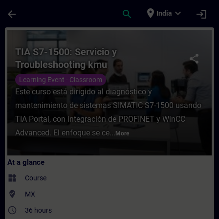
Skip To Main Content
Page Loaded
place
expand_more
arrow_back
search
login
India
Course - TIA S7-1500: Servicio y Troubles
TIA S7-1500: Servicio y
share
Troubleshooting kmu
Learning Event - Classroom
Este curso está dirigido al diagnóstico y
mantenimiento de sistemas SIMATIC S7-1500 usando
TIA Portal, con integración de PROFINET y WinCC
Advanced. El enfoque se ce...
More
At a glance
widgets
Course
where_to_vote
MX
access_time
36 hours