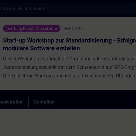
s
rkshop zur Standardisierung - Erfolgreich 
Learning Event - Classroom
VM-TIAST...
Start-up Workshop zur Standardisierung - Erfolgr
modulare Software erstellen
Dieser Workshop vermittelt die Grundlagen der Standardisierun
Automatisierungstechnik mit dem Schwerpunkt auf SPS-Prog
Die Teilnehmer*innen erarbeiten in praxisorientierten Übungen
notwendigen Werkzeuge und Methoden, um eine strukturierte u
SPS-Programmierung im Unternehmen zu etablieren. Im ersten
Workshops liegt der Fokus auf der Einführung in einen standar
egistration
Quotation
Programmierstyleguide. Die Teilnehmer*innen lernen, wie sie k
einheitliche Programmstrukturen entwickeln, die sowohl die Le
auch die Wartbarkeit des Codes verbessern. Ein weiterer Schw
Workshops ist das Softwaredesign durch Modularisierung. Hier