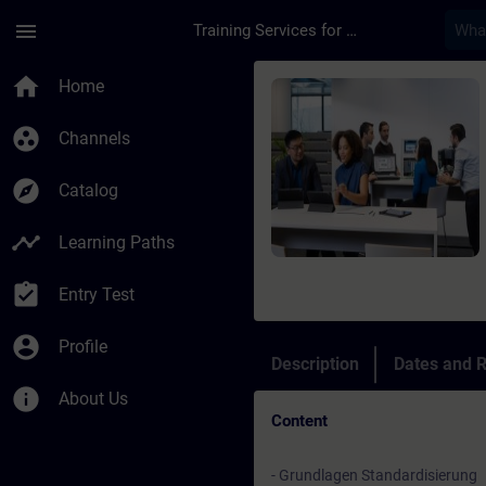
Skip To Main Content
Page Loaded
menu
Training Services for Digital Industries
Course - Start-up Wo
home
Home
group_work
Channels
explore
Catalog
timeline
Learning Paths
assignment_turned_in
Entry Test
account_circle
Profile
Description
Dates and R
info
About Us
Content
- Grundlagen Standardisierung