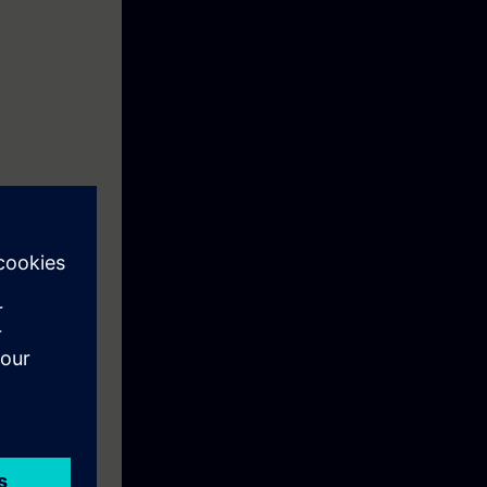
teme in
fizienz ihrer
n mit
 zu verwalten
p gibt den
niken die
fristig
 Flexibilität