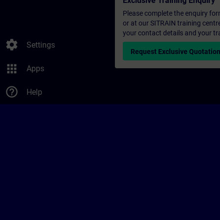
Exclusive Training Enquiry
Please complete the enquiry form 
or at our SITRAIN training centr
your contact details and your tr
settings
Settings
Request Exclusive Quotatio
apps
Apps
help_outline
Help