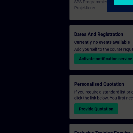
SPS-Programmierer
Projektierer
Dates And Registration
Currently, no events available
Add yourself to the course reque
Activate notification service
Personalised Quotation
If you require a standard list pr
click the link below. You first n
Provide Quotation