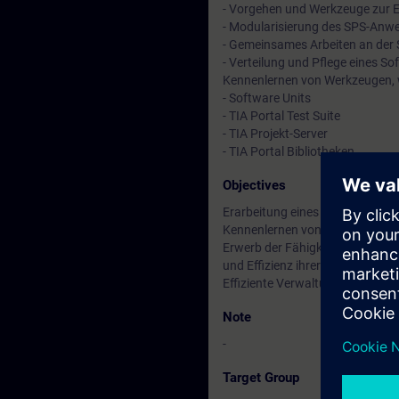
- Vorgehen und Werkzeuge zur Er
- Modularisierung des SPS-An
- Gemeinsames Arbeiten an der
- Verteilung und Pflege eines S
Kennenlernen von Werkzeugen, 
- Software Units
- TIA Portal Test Suite
- TIA Projekt-Server
- TIA Portal Bibliotheken
Objectives
Erarbeitung eines eigenen Style
Kennenlernen von Möglichkeiten 
Erwerb der Fähigkeit, komplexe 
und Effizienz ihrer Programme z
Effiziente Verwaltung von wied
Note
-
Target Group