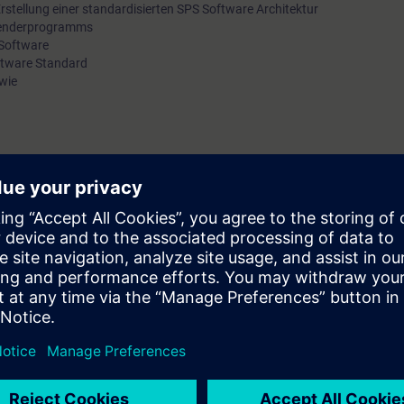
stellung einer standardisierten SPS Software Architektur
Teilnehmer*innen, wie sie durch die Aufteilung komplexer Sys
wenderprogramms
 Software
wiederverwendbare, unabhängige Module die Flexibilität und Ef
oftware Standard
Programme steigern können. Darüber hinaus wird das Arbeite
wie
Bibliotheken behandelt, um wiederkehrende Funktionen zentral
und die Programmentwicklung zu beschleunigen. Der Worksho
Teilnehmer*innen wertvolle Einblicke, wie sie durch diese Tech
Qualität und Wartungsfreundlichkeit ihrer SPS Programme lang
sichern können.
guides für eine strukturierte SPS-Programmierung
für die Qualitätssicherung im Kontext der Standardisierung
Systeme in wiederverwendbare, unabhängige Module zu unterteilen, um die
u steigern
erkehrenden Modulen bzw. Funktionen mithilfe des Bibliothekskonzeptes.