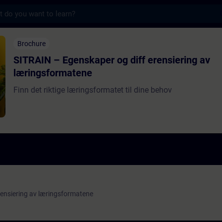
s
genskaper og diff erensiering av læringsf
Brochure
SITRAIN – Egenskaper og diff erensiering av
læringsformatene
Finn det riktige læringsformatet til dine behov
rensiering av læringsformatene