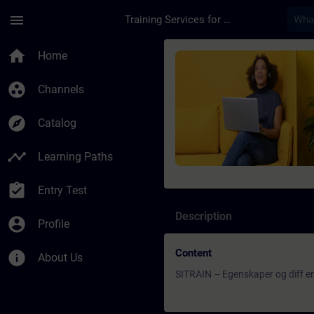
Skip To Main Content
Page Loaded
menu
Training Services for Digital Industries
Course - SITRAIN – E
home
Home
group_work
Channels
explore
Catalog
timeline
Learning Paths
assignment_turned_in
Entry Test
Description
account_circle
Profile
Content
info
About Us
SITRAIN – Egenskaper og diff e