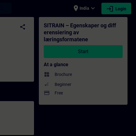
place
expand_more
login
earch
India
Login
ormatene - Training - Training - Professio
SITRAIN – Egenskaper og diff
share
erensiering av
læringsformatene
Start
At a glance
widgets
Brochure
Beginner
payment
Free