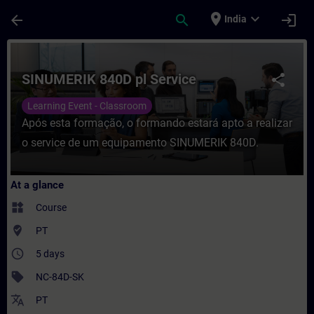
Skip To Main Content
Page Loaded
place
expand_more
arrow_back
search
login
India
Course - SINUMERIK 840D pl Service - Trai
SINUMERIK 840D pl Service
share
Learning Event - Classroom
Após esta formação, o formando estará apto a realizar
o service de um equipamento SINUMERIK 840D.
At a glance
widgets
Course
where_to_vote
PT
access_time
5 days
sell
NC-84D-SK
translate
PT