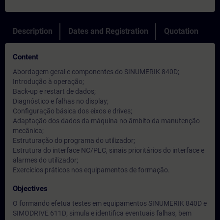
Description
Dates and Registration
Quotation
Content
Abordagem geral e componentes do SINUMERIK 840D;
Introdução à operação;
Back-up e restart de dados;
Diagnóstico e falhas no display;
Configuração básica dos eixos e drives;
Adaptação dos dados da máquina no âmbito da manutenção
mecânica;
Estruturação do programa do utilizador;
Estrutura do interface NC/PLC, sinais prioritários do interface e
alarmes do utilizador;
Exercícios práticos nos equipamentos de formação.
Objectives
O formando efetua testes em equipamentos SINUMERIK 840D e
SIMODRIVE 611D; simula e identifica eventuais falhas, bem