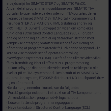
arbejdsmiljø for SIMATIC STEP 7 og SIMATIC WinCC.
Anden del af programmeringsuddannelsen i SIMATIC TIA-
portalen bygger videre på den viden om TIA-portalen, der er
tilegnet på kurset SIMATIC S7 TIA Portal Programmering 1,
herunder STEP 7, SIMATIC S7, HMI, tilslutning af drev og
PROFINET IO. Du vil få udbygget din viden om komplekse
funktioner i Structured Control Language (SCL). Foruden
analog behandling af værdier og dataadministration med
komplekse datatyper, omfatter kurset også evaluering og
håndtering af programrelaterede fejl. På denne baggrund vil du
lære at vise meddelelser på operatørkontrol- og
overvågningssystemet (HMI). I kraft af den tillærte viden vil du
få ny fremdrift og ideer til effektiv PLC-programmering.
Du kan udbygge din teoretiske viden med en række praktiske
øvelser på en TIA-systemmodel. Den består af et SIMATIC S7
automationssystem, ET200SP distribueret I/O, touchpanel, drev
og en båndmodel.
Når du har gennemført kurset, kan du følgende:
- Forstå grundprincipperne i interaktion af TIA-komponenterne
- Anvende klassiske programudviklingsmetoder
- Løse omfattende programmeringsopgaver
- Have kendskab til Structured Control Language (SCL)