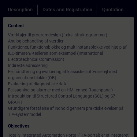
Description
Dates and Registration
Quotation
Content
Værktøjer til programdesign (f.eks. struktogrammer)
Analog behandling af værdier
Funktioner, funktionsblokke og multiinstansblokke ved hjælp af
IEC-timeren/-tælleren som eksempel (International
Electrotechnical Commission)
Indirekte adressering
Fejlhåndtering og evaluering af klassiske softwarefejl med
organisationsblokke (OB)
Evaluering af diagnostiske data
Fejlsøgning og alarmer med en HMI-enhed (touchpanel)
Introduktion til Structured Control Language (SCL) og S7-
GRAPH
Grundigere forståelse af indhold gennem praktiske øvelser på
TIA-systemmodel
Objectives
Totally Integrated Automation Portal (TIA-portal) er et integreret