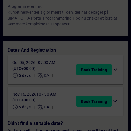
Programmører mv.
Kurset henvender sig primært til den, der har deltaget på
SIMATIC TIA Portal Programmering 1 og nu ønsker at lære at
løse mere komplekse PLC-opgaver.
Dates And Registration
Oct 05, 2026 | 07:00 AM
(UTC+00:00)
expand_more
Book Training
schedule
translate
5 days
DA
Nov 16, 2026 | 07:30 AM
(UTC+00:00)
expand_more
Book Training
schedule
translate
5 days
DA
Didn't find a suitable date?
Add yourself to the course request list and you will be notified