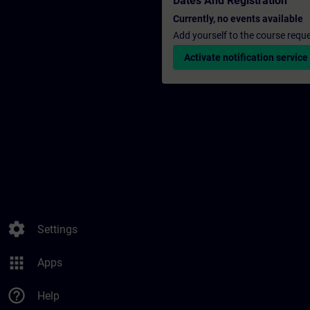
Dates And Registration
Currently, no events available
Add yourself to the course reque
Activate notification service
settings
Settings
apps
Apps
help_outline
Help