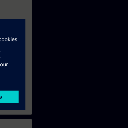
 los
 Recomendable:
/o AWL