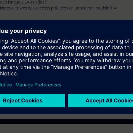
es en lenguaje LAD (ladder).
entos a través de ejercicios prácticos en un sistema modelo TIA.
sobre la estructura, configuración y parametrización de hardware junto a
del micro PLC S7-1200, con la plataforma de ingeniería TIA Portal.
otecnia o electrónica, procesos industriales y Windows a nivel usuario.
anejo y programación de PLCs, lenguaje LADDER (diagrama escalera) y
onfiguración y puesta en marcha.