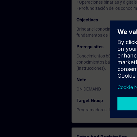
• Operaciones binarias y digital
• Profundización de los conocimi
Objectives
Brindar el conocimiento básico 
fundamentos de la programación 
Prerequisites
Conocimientos básicos de electr
conocimientos básicos sobre m
(instrucciones).
Note
ON DEMAND
Target Group
Programadores. Ingenieros de c