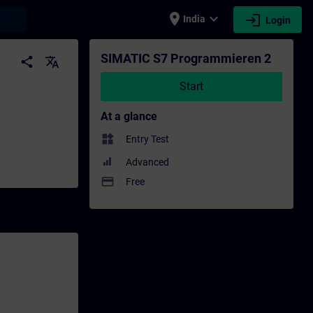
place
expand_more
login
earch
India
Login
Professional development | SITRAIN
SIMATIC S7 Programmieren 2
share
translate
Start
At a glance
widgets
Entry Test
Advanced
payment
Free