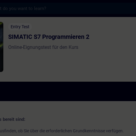
s
 Programmieren 2 - Training - Training - 
Entry Test
SIMATIC S7 Programmieren 2
Online-Eignungstest für den Kurs
 bereit sind:
usfinden, ob Sie über die erforderlichen Grundkenntnisse verfügen.