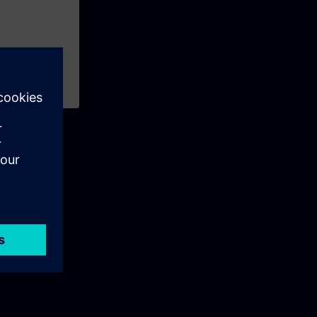
grammieren 1
,