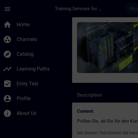
Skip To Main Content
Page Loaded
menu
Training Services for Digital Industries
Course - SIMATIC S7
home
Home
group_work
Channels
explore
Catalog
timeline
Learning Paths
assignment_turned_in
Entry Test
Description
account_circle
Profile
Content
info
About Us
Prüfen Sie, ob Sie für den Kurs
Mit diesem Test können Sie hera