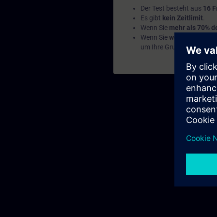
Der Test besteht aus
16 F
Es gibt
kein Zeitlimit
.
Wenn Sie
mehr als 70% de
Wenn Sie
weniger als 70
um Ihre Grundlagen zu ver