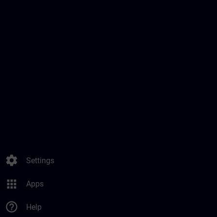
settings
Settings
apps
Apps
help_outline
Help