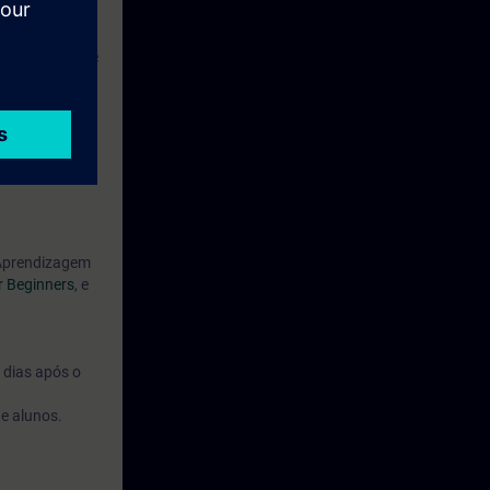
 de controle de
da Siemens”.
 Aprendizagem
r Beginners
, e
 dias após o
de alunos.