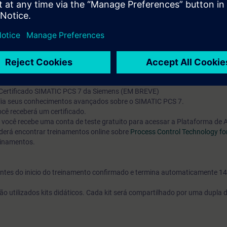
aria elétrica, sistemas de controle e feedback de controle e engenharia
o curso de sistemas
“ST-PCS7SYS”
cê poderá obter a certificação de “Engenheiro Certificado SIMATIC PCS 7 
 Certificado SIMATIC PCS 7 da Siemens (EM BREVE)
valia seus conhecimentos avançados sobre o SIMATIC PCS 7.
cê receberá um certificado.
o, você recebe uma conta de teste gratuito para acessar a Plataforma de
erá encontrar treinamentos online sobre
Process Control Technology fo
einamentos.
s antes do inicio do treinamento confirmado e termina automaticamente 14
ão utilizados kits didáticos. Cada kit será compartilhado por uma dupla 