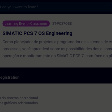
s
 7 OS Engineering - Training - Training -
Learning Event - Classroom
ST-PCS7OSE
SIMATIC PCS 7 OS Engineering
Como planejador de projetos e programador de sistemas de co
processos, você aprenderá sobre as possibilidades dos dispos
operação e monitoramento do SIMATIC PCS 7, com foco no p
detalhado de projetos e no desenho de objetos gráficos. Por m
exercícios práticos, você aprenderá e consolidará diretamente 
os dispositivos de controle e monitoramento, colocando em pr
egistration
conhecimento teórico recém-adquirido. Após o curso, você se
integrar diferentes configurações e de projetar e adaptar a vis
operabilidade do seu sistema.
 do sistema operacional
os gráficos selecionados