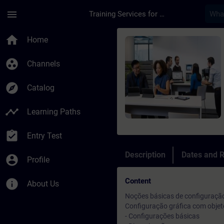
Skip To Main Content
Page Loaded
menu
Training Services for Digital Industries
Course - SIMATIC PCS
home
Home
group_work
Channels
explore
Catalog
timeline
Learning Paths
assignment_turned_in
Entry Test
Description
Dates and R
account_circle
Profile
Content
info
About Us
Noções básicas de configuração
Configuração gráfica com objet
- Configurações básicas