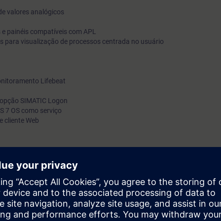
 de valores analógicos
s e painéis compatíveis com APL
 para visualização de processos centrada no usuário
nitoramento Lifebeat
a opção SIMATIC Logon
S 7 OS como serviço
 cliente Web
á capaz de:
a profissional no WinCC
raphics para a visualização de processos centrada no usuário
vidor-cliente com redundância de servidor
te referenciado
suário com todas as definições necessárias
a Web Option com um servidor Web e um cliente Web