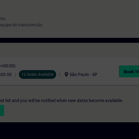
nto
, equipe de manutenção
C+00:00)
Book Tr
location_on
600.00
12 Seats Available
São Paulo - SP
st list and you will be notified when new dates become available.