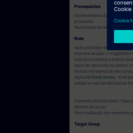
Prerequisites
Conhecimentos básicos de engenh
processos.
Recomenda-se ter frequentado 
Note
Após participar deste curso, vo
Inscreva-se aqui => Engenheiro
Esta prova teórica e prática a
Após ser aprovado no exame, vo
Incluso na reserva do seu curs
digital
SITRAIN access.
Você pod
acesso a mais de 600 outros tr
O período de teste inicia 7 dia
término do curso.
Para realização dos exercícios s
Target Group