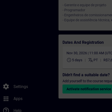
- Gerente e equipe de projeto
- Programador
- Engenheiros de comissioname
- Equipe de assistência técnica
Dates And Registration
Nov 30, 2026 | 11:00 AM (UT
schedule
translate
5 days
PT
R$7,
Didn't find a suitable date?
Add yourself to the course reque
settings
Settings
Activate notification service
apps
Apps
help_outline
Help