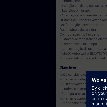
- Dinamização
- Exibição ampliada de status e
- Exibições em grupo
- Adaptação de ícones de bloco
Gráficos de Processo Avançados
Configuração servidor-cliente
Redundância de servidor
Configuração multiusuário
- Estação de manutenção ou mo
- Sincronização de tempo
- Administração de usuários e 
- WinCC Autostart e SIMATIC PC
A opção Web com servidor Web e
Objectives
Após concluir o curso, você ser
- Criar uma configuração gráfic
- Utilizar o Advanced Process G
- Estabelecer uma estrutura ser
- Configurar e carregar um clien
- Criar uma configuração multiu
- Criar e colocar em operação 