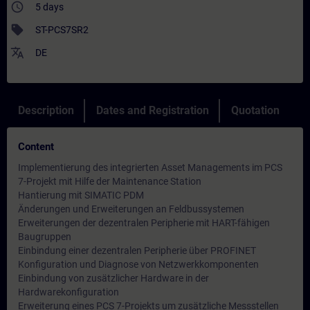
access_time
5 days
sell
ST-PCS7SR2
translate
DE
Description
Dates and Registration
Quotation
Content
Implementierung des integrierten Asset Managements im PCS
7-Projekt mit Hilfe der Maintenance Station
Hantierung mit SIMATIC PDM
Änderungen und Erweiterungen an Feldbussystemen
Erweiterungen der dezentralen Peripherie mit HART-fähigen
Baugruppen
Einbindung einer dezentralen Peripherie über PROFINET
Konfiguration und Diagnose von Netzwerkkomponenten
Einbindung von zusätzlicher Hardware in der
Hardwarekonfiguration
Erweiterung eines PCS 7-Projekts um zusätzliche Messstellen