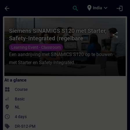
Skip To Main Content
Page Loaded
place
expand_more
arrow_back
search
login
India
Course - Siemens SINAMICS S120 met Starte
Siemens SINAMICS S120 met Starter,
share
Safety-Integrated (regelbare
aandrijving)
Learning Event - Classroom
Een aandrijving met SINAMICS S120 op te bouwen
met Starter en Safety-Integrated.
At a glance
widgets
Course
Basic
where_to_vote
NL
access_time
4 days
sell
DR-S12-PM