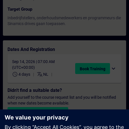
Target Group
Inbedrijfstellers, onderhoudsmedewerkers en programmeurs die
Sinamics drives gaan toepassen.
Dates And Registration
Sep 14, 2026 | 07:00 AM
(UTC+00:00)
expand_more
Book Training
schedule
translate
4 days
NL
Didn't find a suitable date?
Add yourself to the course request list and you will be notified
when new dates become available.
Activate notification service