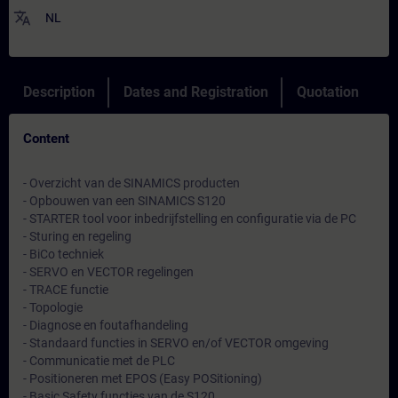
translate
NL
Description
Dates and Registration
Quotation
Content
- Overzicht van de SINAMICS producten
- Opbouwen van een SINAMICS S120
- STARTER tool voor inbedrijfstelling en configuratie via de PC
- Sturing en regeling
- BiCo techniek
- SERVO en VECTOR regelingen
- TRACE functie
- Topologie
- Diagnose en foutafhandeling
- Standaard functies in SERVO en/of VECTOR omgeving
- Communicatie met de PLC
- Positioneren met EPOS (Easy POSitioning)
- Basic Safety functies van de S120