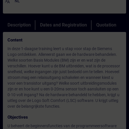
translate
NL
Description
Dates and Registration
Quotation
Content
In deze 1-daagse training leert u stap voor stap de Siemens
Logo ontdekken. Allereerst gaan we de hardware behandelen.
Welke soorten Basis Modules (BM) zijn er en wat zijn de
verschillen. Hoever kunt u de BM uitbreiden, wat is de processor
snelheid, welke ingangen zijn juist bedoeld om te tellen. Hoeveel
stroom mag een relaisuitgang schakelen en wanneer kiest u
voor een transistor uitgang? Welke soort uitbreidingsmodules
zijn er en hoe kunt u een 0-20ma sensor toch aansluiten op een
0-10 volt ingang? Na de hardware behandeld te hebben, krijgt u
uitleg over de Logo Soft Comfort (LSC) software. U krijgt uitleg
over de belangrijkste functies.
Objectives
U beheert de beginnersfuncties van de programmeersoftware