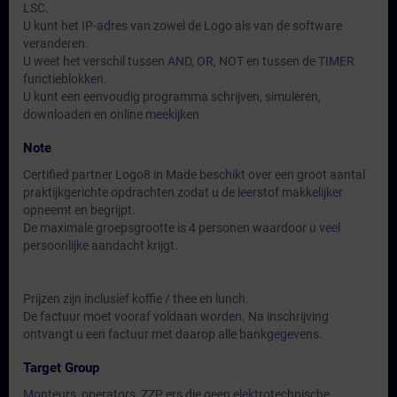
LSC.
U kunt het IP-adres van zowel de Logo als van de software
veranderen.
U weet het verschil tussen AND, OR, NOT en tussen de TIMER
functieblokken.
U kunt een eenvoudig programma schrijven, simuleren,
downloaden en online meekijken
Note
Certified partner Logo8 in Made beschikt over een groot aantal
praktijkgerichte opdrachten zodat u de leerstof makkelijker
opneemt en begrijpt.
De maximale groepsgrootte is 4 personen waardoor u veel
persoonlijke aandacht krijgt.
Prijzen zijn inclusief koffie / thee en lunch.
De factuur moet vooraf voldaan worden. Na inschrijving
ontvangt u een factuur met daarop alle bankgegevens.
Target Group
Monteurs, operators, ZZP ers die geen elektrotechnische