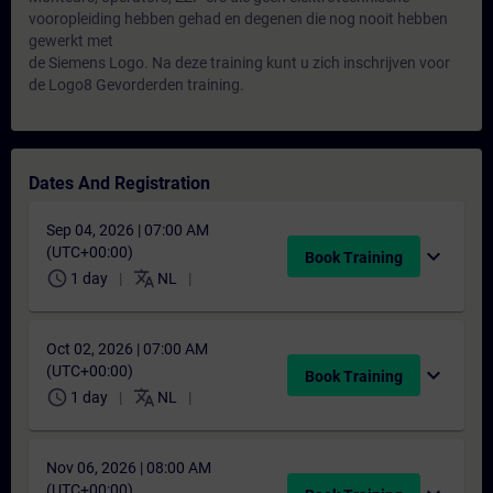
vooropleiding hebben gehad en degenen die nog nooit hebben
gewerkt met
de Siemens Logo. Na deze training kunt u zich inschrijven voor
de Logo8 Gevorderden training.
Dates And Registration
Sep 04, 2026 | 07:00 AM
(UTC+00:00)
expand_more
Book Training
schedule
translate
1 day
NL
Oct 02, 2026 | 07:00 AM
(UTC+00:00)
expand_more
Book Training
schedule
translate
1 day
NL
Nov 06, 2026 | 08:00 AM
(UTC+00:00)