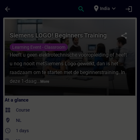
Skip To Main Content
Page Loaded
place
expand_more
arrow_back
search
login
India
Course - Siemens LOGO! Beginners Training
Siemens LOGO! Beginners Training
share
Learning Event - Classroom
Heeft u geen elektrotechnische vooropleiding of heeft
u nog nooit metSiemens Logo gewerkt, dan is het
raadzaam om te starten met de beginnerstraining. In
deze 1-daag...
More
At a glance
widgets
Course
where_to_vote
NL
access_time
1 days