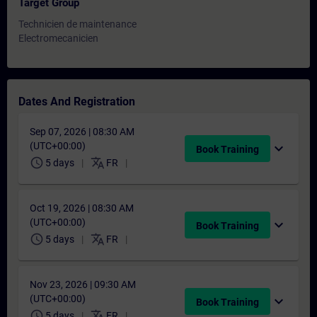
Target Group
Technicien de maintenance
Electromecanicien
Dates And Registration
Sep 07, 2026 | 08:30 AM
(UTC+00:00)
expand_more
Book Training
schedule
translate
5 days
FR
Oct 19, 2026 | 08:30 AM
(UTC+00:00)
expand_more
Book Training
schedule
translate
5 days
FR
Nov 23, 2026 | 09:30 AM
(UTC+00:00)
expand_more
Book Training
schedule
translate
5 days
FR