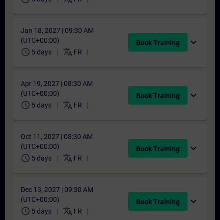
Jan 18, 2027 | 09:30 AM
(UTC+00:00)
expand_more
Book Training
schedule
translate
5 days
FR
Apr 19, 2027 | 08:30 AM
(UTC+00:00)
expand_more
Book Training
schedule
translate
5 days
FR
Oct 11, 2027 | 08:30 AM
(UTC+00:00)
expand_more
Book Training
schedule
translate
5 days
FR
Dec 13, 2027 | 09:30 AM
(UTC+00:00)
expand_more
Book Training
schedule
translate
5 days
FR