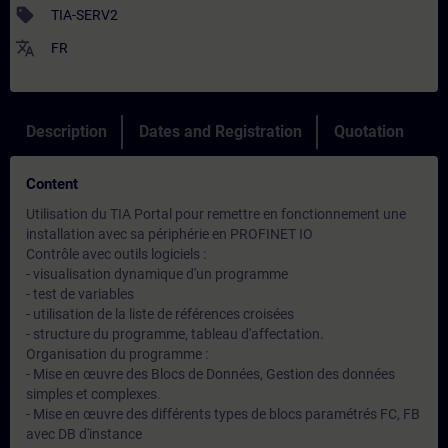
sell
TIA-SERV2
translate
FR
Description
Dates and Registration
Quotation
Content
Utilisation du TIA Portal pour remettre en fonctionnement une
installation avec sa périphérie en PROFINET IO
Contrôle avec outils logiciels :
- visualisation dynamique d'un programme
- test de variables
- utilisation de la liste de références croisées
- structure du programme, tableau d'affectation.
Organisation du programme :
- Mise en œuvre des Blocs de Données, Gestion des données
simples et complexes.
- Mise en œuvre des différents types de blocs paramétrés FC, FB
avec DB d'instance