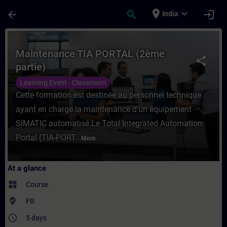
Skip To Main Content
Page Loaded
place
expand_more
arrow_back
search
login
India
Course - Maintenance TIA PORTAL (2ème par
Maintenance TIA PORTAL (2ème
share
partie)
Learning Event - Classroom
Cette formation est destinée au personnel technique
ayant en charge la maintenance d'un équipement
SIMATIC automatisé.Le Total Integrated Automation
Portal (TIA-PORT...
More
At a glance
widgets
Course
where_to_vote
FR
access_time
5 days