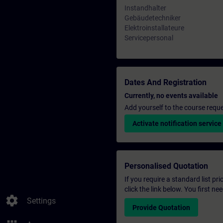
Instandhalter
Gebäudetechniker
Elektroinstallateure
Servicepersonal
Dates And Registration
Currently, no events available
Add yourself to the course reque
Activate notification service
Personalised Quotation
If you require a standard list pr
click the link below. You first n
settings
Settings
Provide Quotation