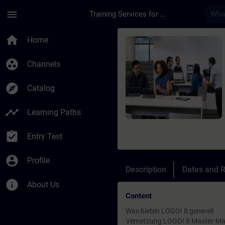
Skip To Main Content
Page Loaded
menu
Training Services for Digital Industries
Course - LOGO! Adva
home
Home
group_work
Channels
explore
Catalog
timeline
Learning Paths
assignment_turned_in
Entry Test
account_circle
Profile
Description
Dates and R
info
About Us
Content
Was bieten LOGO! 8 generell
Vernetzung LOGO! 8 Master-Ma