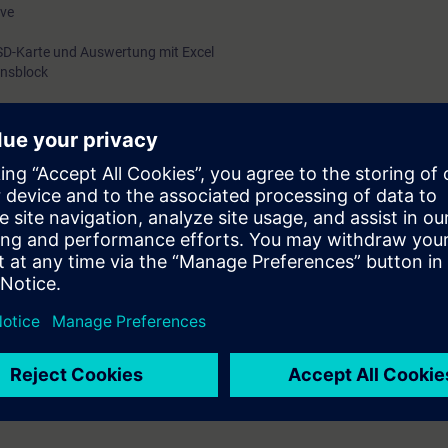
ave
SD-Karte und Auswertung mit Excel
onsblock
400 basic color 2nd Generation mit LOGO! 8
zungsmöglichkeiten mit LOGO!. Kann einfache Projekte mit WinCC erarbei
g mit dem LOGO! Web Editor.
nd Erfahrung mit Windows basierenden Programmen.
e Grundkenntnisse in der Programmierung von LOGO! mit LOGO! Soft Co
bei Siemens Schweiz durchgeführt, Kurstermine finden Sie bei Otto Fische