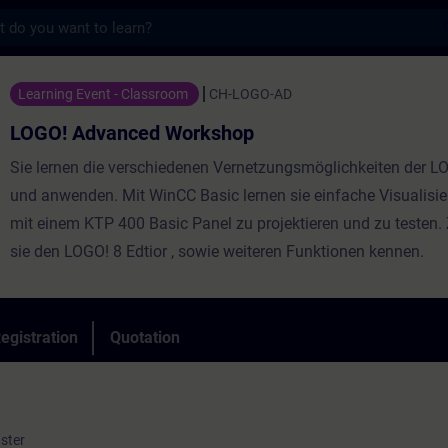
s
nced Workshop - Training - Training - Pro
Learning Event - Classroom
CH-LOGO-AD
LOGO! Advanced Workshop
Sie lernen die verschiedenen Vernetzungsmöglichkeiten der 
und anwenden. Mit WinCC Basic lernen sie einfache Visualisie
mit einem KTP 400 Basic Panel zu projektieren und zu testen.
sie den LOGO! 8 Edtior , sowie weiteren Funktionen kennen.
egistration
Quotation
ster