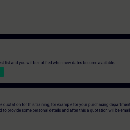
st list and you will be notified when new dates become available.
ice quotation for this training, for example for your purchasing departmen
eed to provide some personal details and after this a quotation will be emai