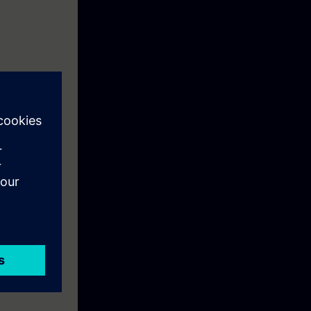
ten. Kennt die
mfort
r AG oder bei