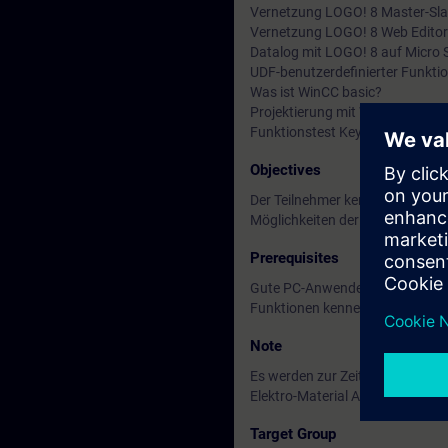
Vernetzung LOGO! 8 Master-Sl
Vernetzung LOGO! 8 Web Editor
Datalog mit LOGO! 8 auf Micro 
UDF-benutzerdefinierter Funkti
Was ist WinCC basic?
Projektierung mit WinCC basic
Funktionstest Key Touch Panel 
Objectives
Der Teilnehmer kennt die Vernet
Möglichkeiten der Visualisierun
Prerequisites
Gute PC-Anwenderkenntnisse u
Funktionen kennengelernt. Gut
Note
Es werden zur Zeit keine Kurse 
Elektro-Material AG
Target Group