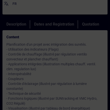
translate
FR
Description
Dates and Registration
Quotation
Content
Planification d'un projet avec intégration des suretés.
- Utilisation des indicateurs (Flags)
- Contrôle de chauffage (illustré par régulation ventilo
convecteur et plancher chauffant)
- Applications intégrées (illustration multiples chauff. ventil.
clim. regulation lux)
- Interopérabilité
- Coupleurs
- Contrôle d'éclairage (illustré par régulation à lumière
constante)
- Technique de sécurité
- Fonctions logiques (illustré par SUNtracking et VMC Hydro,
CO2 Régulé)
- Visualisation (illustré par tableau de bord énergétique)