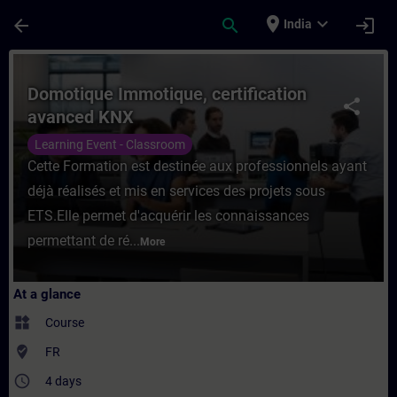
Skip To Main Content
Page Loaded
place
expand_more
arrow_back
search
login
India
Course - Domotique Immotique, certificati
Domotique Immotique, certification
share
avanced KNX
Learning Event - Classroom
Cette Formation est destinée aux professionnels ayant
déjà réalisés et mis en services des projets sous
ETS.Elle permet d'acquérir les connaissances
permettant de ré...
More
At a glance
widgets
Course
where_to_vote
FR
access_time
4 days