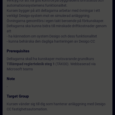
verktyg för att ha god kontroll på byggnadens driftstatus och
automationssystemens funktionalitet.
Kursen bygger på att deltagarna arbetar med övningar i ett
verkligt Desigo-system mot en simulerad anläggning.
Övningarna genomförs i egen takt beroende på förkunskaper.
Deltagarna ska kunna bidra till minskade driftkostnader genom
att
- ha kännedom om system Desigo och dess funktionalitet
- kunna behärska den dagliga hanteringen av Desigo CC
Prerequisites
Deltagarna skall ha kunskaper motsvarande grundkurs
Tillämpad reglerteknik steg 1
(TÄK00). Webbaserad via
Microsoft teams
Note
-
Target Group
Kursen vänder sig till dig som hanterar anläggning med Desigo
CC fastighetsautomation.