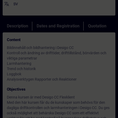
translate
SV
Description
Dates and Registration
Quotation
Content
Bildinnehåll och bildhantering i Desigo CC
Kontroll och ändring av drifttider, drifttillstånd, börvärden och
viktiga parametrar
Larmhantering
Trend och historik
Loggbok
Analysverktygen Rapporter och Reaktioner
Objectives
Denna kursen är med Desigo CC Flexklient
Med den här kursen får du de kunskaper som behövs för den
dagliga driftkontrollen och larmhanteringen i Desigo CC. Du ges
också möjlighet att behärska Desigo CC som ett effektivt