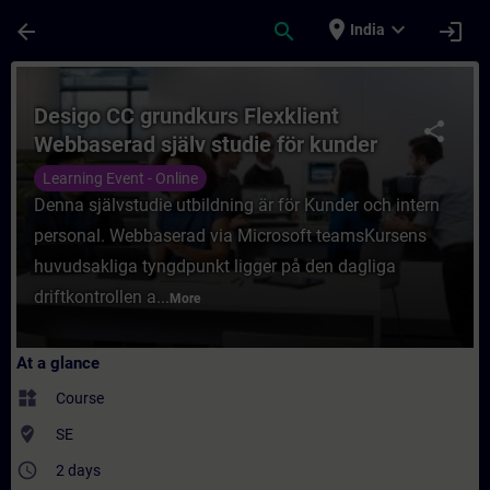
Skip To Main Content
Page Loaded
place
expand_more
arrow_back
search
login
India
Course - Desigo CC grundkurs Flexklient W
Desigo CC grundkurs Flexklient
share
Webbaserad själv studie för kunder
Learning Event - Online
Denna självstudie utbildning är för Kunder och intern
personal. Webbaserad via Microsoft teamsKursens
huvudsakliga tyngdpunkt ligger på den dagliga
driftkontrollen a...
More
At a glance
widgets
Course
where_to_vote
SE
access_time
2 days