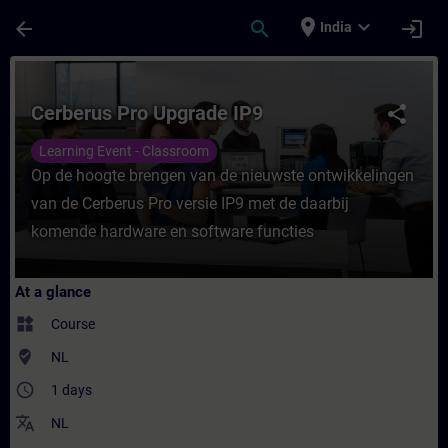
Skip To Main Content
Page Loaded
place
expand_more
arrow_back
search
login
India
Course - Cerberus Pro Upgrade IP9 - Train
Cerberus Pro Upgrade IP9
share
Learning Event - Classroom
Op de hoogte brengen van de nieuwste ontwikkelingen
van de Cerberus Pro versie IP9 met de daarbij
komende hardware en software functies
At a glance
widgets
Course
where_to_vote
NL
access_time
1 days
translate
NL