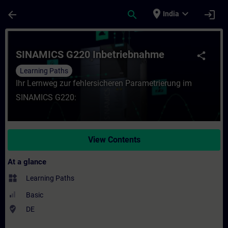
Skip To Main Content
Page Loaded
place
expand_more
arrow_back
search
login
India
Course - SINAMICS G220 Inbetriebnahme - 
SINAMICS G220 Inbetriebnahme
share
Learning Paths
Ihr Lernweg zur fehlersicheren Parametrierung im
SINAMICS G220:
View Contents
At a glance
widgets
Learning Paths
Basic
where_to_vote
DE