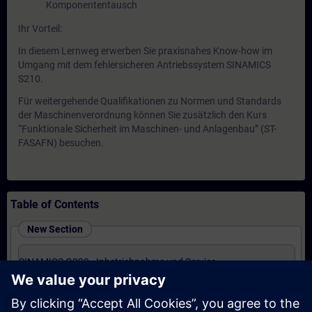
Komponententausch
Ihr Vorteil:
In diesem Lernweg erwerben Sie praxisnahes Know-how im
Umgang mit dem fehlersicheren Antriebssystem SINAMICS
S210.
Für weitergehende Qualifikationen zu Normen und Standards
der Maschinenverordnung können Sie zusätzlich den Kurs
“Funktionale Sicherheit im Maschinen- und Anlagenbau” (ST-
FASAFN) besuchen.
Table of Contents
New Section
SINAMICS G220 - Inbetriebnahme und Service
(Präsenz-Training)