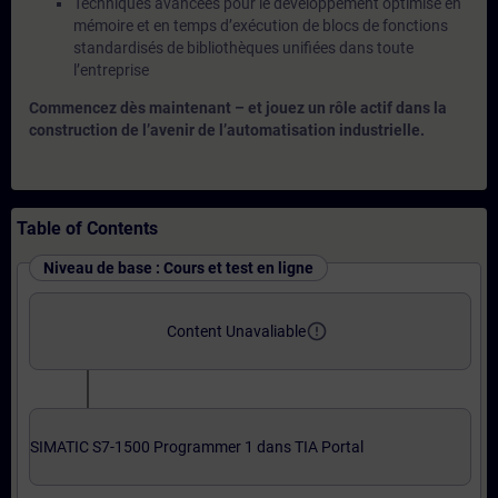
Techniques avancées pour le développement optimisé en
mémoire et en temps d’exécution de blocs de fonctions
standardisés de bibliothèques unifiées dans toute
l’entreprise
Commencez dès maintenant – et jouez un rôle actif dans la
construction de l’avenir de l’automatisation industrielle.
Table of Contents
Niveau de base : Cours et test en ligne
error_outline
Content Unavaliable
SIMATIC S7-1500 Programmer 1 dans TIA Portal