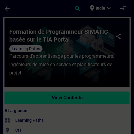
Skip To Main Content
Page Loaded
place
expand_more
arrow_back
search
login
India
Course - Formation de Programmeur SIMATIC
Formation de Programmeur SIMATIC
share
basée sur le TIA Portal
Learning Paths
Parcours d’apprentissage pour les programmeurs,
ingénieurs de mise en service et planificateurs de
projet
View Contents
At a glance
widgets
Learning Paths
where_to_vote
CH