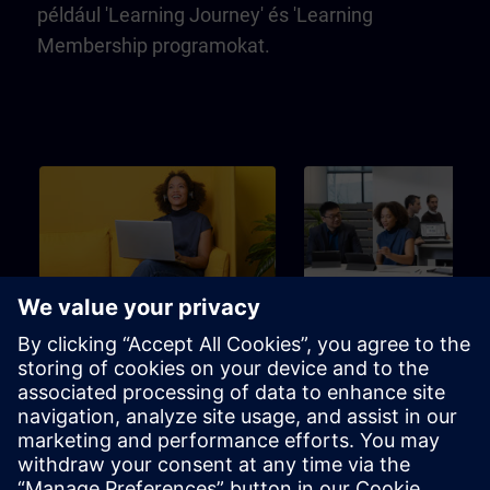
például 'Learning Journey' és 'Learning
Membership programokat.
Kezdő
3m
Kezdő
SITRAIN – Characteristics
Learning Event
and differentiation of the
learning formats
Find the right learning format for
Tökéletes választás egy adot
your needs
tanulási cél eléréséhez a lehe
legrövidebb idő alatt.
Brosúra
Csatorna