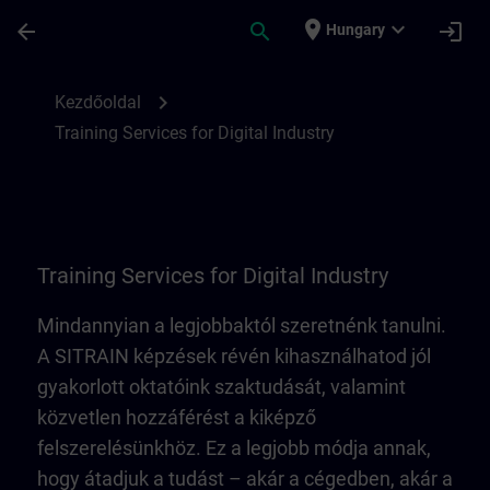
Ugrás a fő tartalomra
Oldal betöltve
place
expand_more
arrow_back
search
login
Hungary
Training Services for Digital Industry | SI
chevron_right
Kezdőoldal
Training Services for Digital Industry
Training Services for Digital Industry
Mindannyian a legjobbaktól szeretnénk tanulni.
A SITRAIN képzések révén kihasználhatod jól
gyakorlott oktatóink szaktudását, valamint
közvetlen hozzáférést a kiképző
felszerelésünkhöz. Ez a legjobb módja annak,
hogy átadjuk a tudást – akár a cégedben, akár a