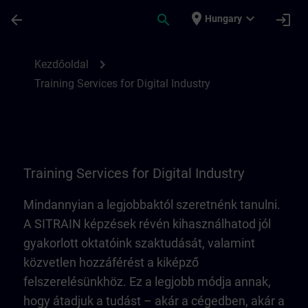
Ugrás a fő tartalomra
Oldal betöltve
place
expand_more
arrow_back
search
login
Hungary
Training Services for Digital Industry | SI
chevron_right
Kezdőoldal
Training Services for Digital Industry
Training Services for Digital Industry
Mindannyian a legjobbaktól szeretnénk tanulni.
A SITRAIN képzések révén kihasználhatod jól
gyakorlott oktatóink szaktudását, valamint
közvetlen hozzáférést a kiképző
felszerelésünkhöz. Ez a legjobb módja annak,
hogy átadjuk a tudást – akár a cégedben, akár a