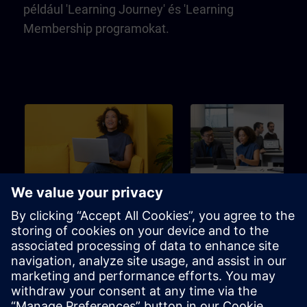
például 'Learning Journey' és 'Learning
Membership programokat.
Kezdő
3m
Kezdő
SITRAIN – Characteristics
Learning Event
and differentiation of the
learning formats
Find the right learning format for
Tökéletes választás egy adot
your needs
tanulási cél eléréséhez a lehe
legrövidebb idő alatt.
Brosúra
Csatorna