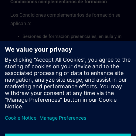
Condiciones complementarios de formación
Los Condiciones complementarios de formación se
aplican a:
Sesiones de formación presenciales, en aula y in
situ
Sesiones de formación en línea en directo
mediante acceso remoto
Talleres de formación.
Consulte aquí las Condiciones complementarias de
formación >