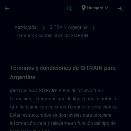
Ugrás a fő tartalomra
Oldal betöltve
place
expand_more
arrow_back
search
login
Hungary
Términos y condiciones de SITRAIN para 
chevron_right
chevron_right
Kezdőoldal
SITRAIN Argentina
Términos y condiciones de SITRAIN
Términos y condiciones de SITRAIN para
Argentina
¡Bienvenido a SITRAIN! Antes de reservar una
formación, le rogamos que dedique unos minutos a
familiarizarse con nuestros Términos y condiciones.
Están estructurados en dos niveles para ofrecerle
información clara y relevante en función del tipo de