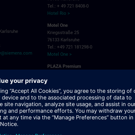
Tel.: + 49 721 8408-0
Hotel Rio >
Motel One
Karlsruhe
Kriegsstraße 25
76133 Karlsruhe
8
Tel.: +49 721 181298-0
try@siemens.com
Motel One >
PLAZA Premium
Siemensallee 86
76187 Karlsruhe
Tel.: + 49 721 9660405-0
Plaza Hotels >
Schlosshotel
Bahnhofpl. 2
76137 Karlsruhe
Tel.: + 49 721 3832-0