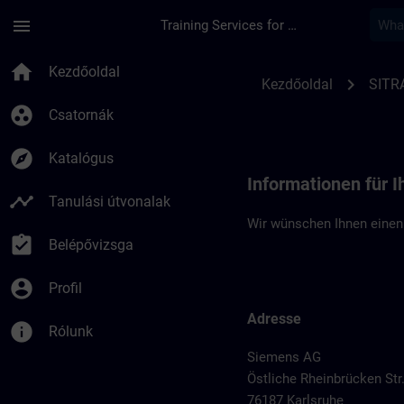
Ugrás a fő tartalomra
Oldal betöltve
menu
Training Services for Digital Industries
Standortinformation
home
Kezdőoldal
chevron_right
Kezdőoldal
SITR
group_work
Csatornák
explore
Katalógus
Informationen für I
timeline
Tanulási útvonalak
Wir wünschen Ihnen einen 
assignment_turned_in
Belépővizsga
account_circle
Profil
Adresse
info
Rólunk
Siemens AG
Östliche Rheinbrücken Str
76187 Karlsruhe