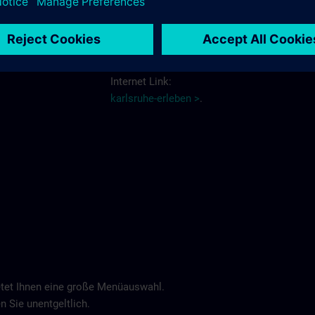
Schlosshotel >
Weitere Informationen über Hotels und
Hotelreservierungen erhalten Sie über den
Internet Link:
karlsruhe-erleben >
.
tet Ihnen eine große Menüauswahl.
n Sie unentgeltlich.