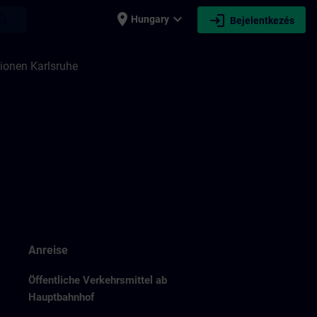
place
expand_more
login
earch
Hungary
Bejelentkezés
ionen Karlsruhe
Anreise
Öffentliche Verkehrsmittel ab
Hauptbahnhof