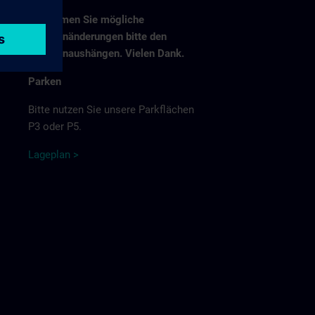
Entnehmen Sie mögliche
Fahrplanänderungen bitte den
Fahrplanaushängen. Vielen Dank.
Parken
Bitte nutzen Sie unsere Parkflächen
P3 oder P5.
Lage
p
la
n
>