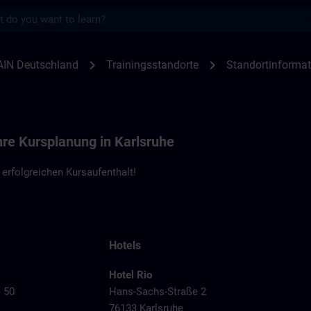
s
en Karlsruhe | SITRAIN
chevron_right
chevron_right
AIN Deutschland
Trainingsstandorte
Standortinformat
hre Kursplanung in Karlsruhe
erfolgreichen Kursaufenthalt!
Hotels
Hotel Rio
. 50
Hans-Sachs-Straße 2
76133 Karlsruhe