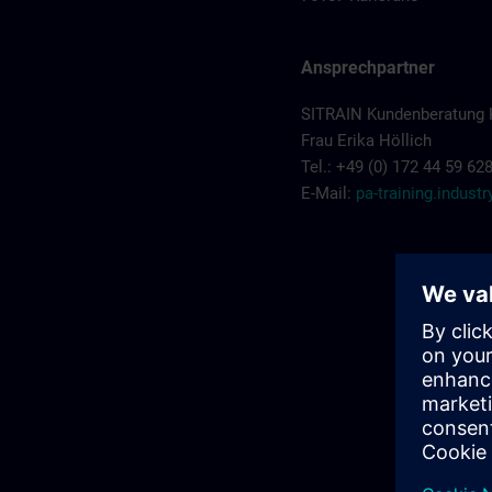
Ansprechpartner
SITRAIN Kundenberatung 
Frau Erika Höllich
Tel.: +49 (0) 172 44 59 62
E-Mail:
pa-training.indus